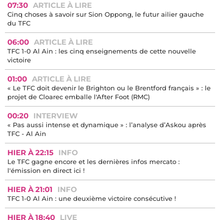
07:30
ARTICLE À LIRE
Cinq choses à savoir sur Sion Oppong, le futur ailier gauche
du TFC
06:00
ARTICLE À LIRE
TFC 1-0 Al Ain : les cinq enseignements de cette nouvelle
victoire
01:00
ARTICLE À LIRE
« Le TFC doit devenir le Brighton ou le Brentford français » : le
projet de Cloarec emballe l'After Foot (RMC)
00:20
INTERVIEW
« Pas aussi intense et dynamique » : l’analyse d’Askou après
TFC - Al Ain
HIER À 22:15
INFO
Le TFC gagne encore et les dernières infos mercato :
l'émission en direct ici !
HIER À 21:01
INFO
TFC 1-0 Al Ain : une deuxième victoire consécutive !
HIER À 18:40
LIVE