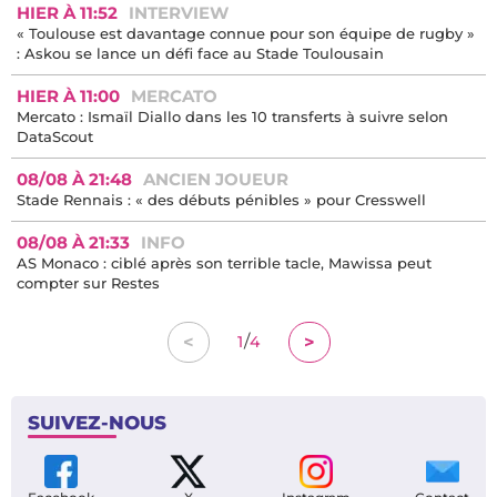
HIER À 11:52
INTERVIEW
« Toulouse est davantage connue pour son équipe de rugby »
: Askou se lance un défi face au Stade Toulousain
HIER À 11:00
MERCATO
Mercato : Ismaïl Diallo dans les 10 transferts à suivre selon
DataScout
08/08 À 21:48
ANCIEN JOUEUR
Stade Rennais : « des débuts pénibles » pour Cresswell
08/08 À 21:33
INFO
AS Monaco : ciblé après son terrible tacle, Mawissa peut
compter sur Restes
/
<
>
1
4
SUIVEZ-NOUS