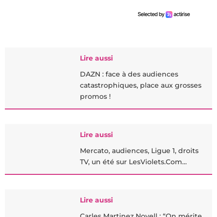
Lire aussi
DAZN : face à des audiences
catastrophiques, place aux grosses
promos !
Lire aussi
Mercato, audiences, Ligue 1, droits
TV, un été sur LesViolets.Com…
Lire aussi
Carles Martinez Novell : “On mérite