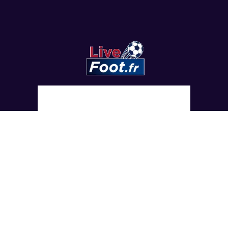
Copyright
©
2022 LesViolets.Com - Tous droits réservés.