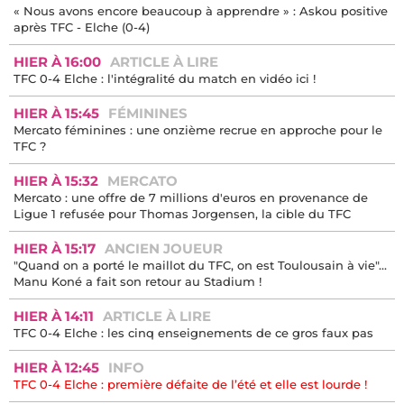
« Nous avons encore beaucoup à apprendre » : Askou positive
après TFC - Elche (0-4)
HIER À 16:00
ARTICLE À LIRE
TFC 0-4 Elche : l'intégralité du match en vidéo ici !
HIER À 15:45
FÉMININES
Mercato féminines : une onzième recrue en approche pour le
TFC ?
HIER À 15:32
MERCATO
Mercato : une offre de 7 millions d'euros en provenance de
Ligue 1 refusée pour Thomas Jorgensen, la cible du TFC
HIER À 15:17
ANCIEN JOUEUR
"Quand on a porté le maillot du TFC, on est Toulousain à vie"...
Manu Koné a fait son retour au Stadium !
HIER À 14:11
ARTICLE À LIRE
TFC 0-4 Elche : les cinq enseignements de ce gros faux pas
HIER À 12:45
INFO
TFC 0-4 Elche : première défaite de l’été et elle est lourde !