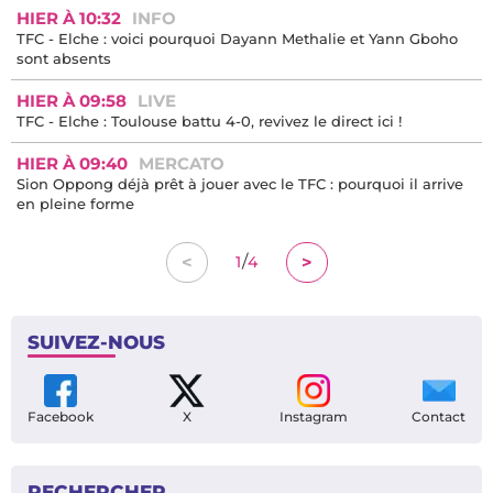
HIER À 10:32
INFO
TFC - Elche : voici pourquoi Dayann Methalie et Yann Gboho
sont absents
HIER À 09:58
LIVE
TFC - Elche : Toulouse battu 4-0, revivez le direct ici !
HIER À 09:40
MERCATO
Sion Oppong déjà prêt à jouer avec le TFC : pourquoi il arrive
en pleine forme
/
<
>
1
4
SUIVEZ-NOUS
Facebook
X
Instagram
Contact
RECHERCHER