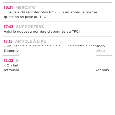
18:31
MERCATO
« J'aurais dû recruter plus tôt » : un an après, la même
question se pose au TFC
17:43
SUPPORTERS
Voici le nouveau nombre d'abonnés au TFC !
13:15
ARTICLE À LIRE
« Un Danois à la cour du Roi Soleil » : le prestigieux Mundo
Deportivo consacre une page entière à Jens Berthel Askou
12:23
MERCATO
« On fait la paix ? » : des millions de vues pour les
retrouvailles entre Cresswell et Thomasson au Stade Rennais
11:04
MERCATO
Mercato : Bologne ne veut plus de Thijs Dallinga, une
opportunité à saisir ?
07:30
ARTICLE À LIRE
Cinq choses à savoir sur Sion Oppong, le futur ailier gauche
du TFC