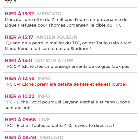
TFC ?
HIER À 15:32
MERCATO
Mercato : une offre de 7 millions d'euros en provenance de
Ligue 1 refusée pour Thomas Jorgensen, la cible du TFC
HIER À 15:17
ANCIEN JOUEUR
"Quand on a porté le maillot du TFC, on est Toulousain à vie"...
Manu Koné a fait son retour au Stadium !
HIER À 14:11
ARTICLE À LIRE
TFC 0-4 Elche : les cinq enseignements de ce gros faux pas
HIER À 12:45
INFO
TFC 0-4 Elche : première défaite de l’été et elle est lourde !
HIER À 10:32
INFO
TFC - Elche : voici pourquoi Dayann Methalie et Yann Gboho
sont absents
HIER À 09:58
LIVE
TFC - Elche : Toulouse battu 4-0, revivez le direct ici !
HIER À 09:40
MERCATO