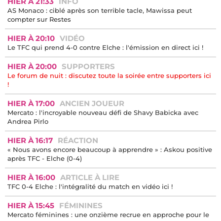
HIER À 21:33
INFO
AS Monaco : ciblé après son terrible tacle, Mawissa peut
compter sur Restes
HIER À 20:10
VIDÉO
Le TFC qui prend 4-0 contre Elche : l'émission en direct ici !
HIER À 20:00
SUPPORTERS
Le forum de nuit : discutez toute la soirée entre supporters ici
!
HIER À 17:00
ANCIEN JOUEUR
Mercato : l'incroyable nouveau défi de Shavy Babicka avec
Andrea Pirlo
HIER À 16:17
RÉACTION
« Nous avons encore beaucoup à apprendre » : Askou positive
après TFC - Elche (0-4)
HIER À 16:00
ARTICLE À LIRE
TFC 0-4 Elche : l'intégralité du match en vidéo ici !
HIER À 15:45
FÉMININES
Mercato féminines : une onzième recrue en approche pour le