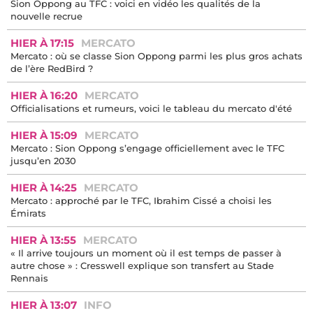
Sion Oppong au TFC : voici en vidéo les qualités de la
nouvelle recrue
HIER À 17:15
MERCATO
Mercato : où se classe Sion Oppong parmi les plus gros achats
de l’ère RedBird ?
HIER À 16:20
MERCATO
Officialisations et rumeurs, voici le tableau du mercato d'été
HIER À 15:09
MERCATO
Mercato : Sion Oppong s’engage officiellement avec le TFC
jusqu’en 2030
HIER À 14:25
MERCATO
Mercato : approché par le TFC, Ibrahim Cissé a choisi les
Émirats
HIER À 13:55
MERCATO
« Il arrive toujours un moment où il est temps de passer à
autre chose » : Cresswell explique son transfert au Stade
Rennais
HIER À 13:07
INFO