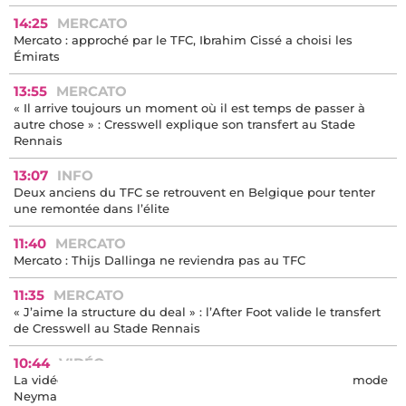
14:25
MERCATO
Mercato : approché par le TFC, Ibrahim Cissé a choisi les
Émirats
13:55
MERCATO
« Il arrive toujours un moment où il est temps de passer à
autre chose » : Cresswell explique son transfert au Stade
Rennais
13:07
INFO
Deux anciens du TFC se retrouvent en Belgique pour tenter
une remontée dans l’élite
11:40
MERCATO
Mercato : Thijs Dallinga ne reviendra pas au TFC
11:35
MERCATO
« J’aime la structure du deal » : l’After Foot valide le transfert
de Cresswell au Stade Rennais
10:44
VIDÉO
La vidéo à voir absolument : le bizutage de Dardake en mode
Neymar enflamme le TFC