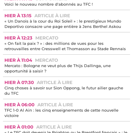
Voici le nouveau nombre d'abonnés au TFC !
HIER À 13:15
ARTICLE À LIRE
« Un Danois à la cour du Roi Soleil » : le prestigieux Mundo
Deportivo consacre une page entière à Jens Berthel Askou
HIER À 12:23
MERCATO
« On fait la paix ? » : des millions de vues pour les
retrouvailles entre Cresswell et Thomasson au Stade Rennais
HIER À 11:04
MERCATO
Mercato : Bologne ne veut plus de Thijs Dallinga, une
opportunité à saisir ?
HIER À 07:30
ARTICLE À LIRE
Cinq choses à savoir sur Sion Oppong, le futur ailier gauche
du TFC
HIER À 06:00
ARTICLE À LIRE
TFC 1-0 Al Ain : les cinq enseignements de cette nouvelle
victoire
HIER À 01:00
ARTICLE À LIRE
« Le TFC doit devenir le Brighton ou le Brentford français » : le