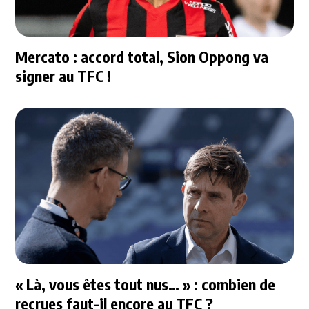
Mercato : accord total, Sion Oppong va
signer au TFC !
« Là, vous êtes tout nus… » : combien de
recrues faut-il encore au TFC ?