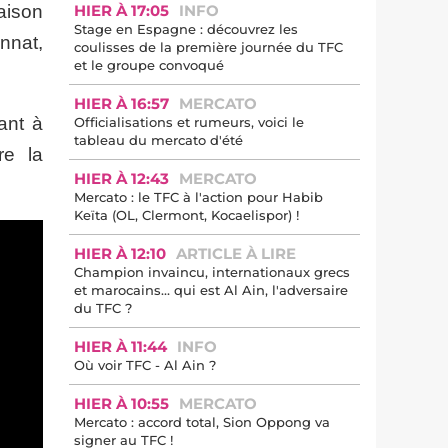
aison
HIER À 17:05
INFO
Stage en Espagne : découvrez les
nnat,
coulisses de la première journée du TFC
et le groupe convoqué
HIER À 16:57
MERCATO
ant à
Officialisations et rumeurs, voici le
tableau du mercato d'été
re la
HIER À 12:43
MERCATO
Mercato : le TFC à l'action pour Habib
Keïta (OL, Clermont, Kocaelispor) !
HIER À 12:10
ARTICLE À LIRE
Champion invaincu, internationaux grecs
et marocains… qui est Al Ain, l'adversaire
du TFC ?
HIER À 11:44
INFO
Où voir TFC - Al Ain ?
HIER À 10:55
MERCATO
Mercato : accord total, Sion Oppong va
signer au TFC !