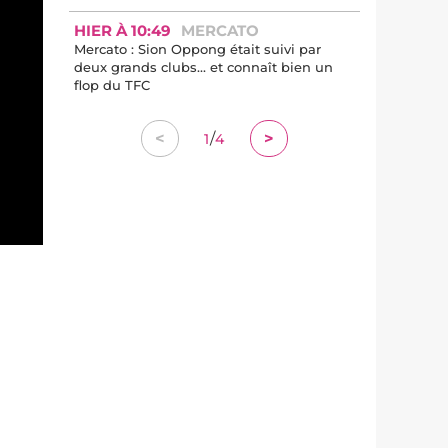
HIER À 10:49
MERCATO
Mercato : Sion Oppong était suivi par
deux grands clubs... et connaît bien un
flop du TFC
/
<
>
1
4