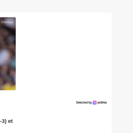
n Dionisio
-3) et