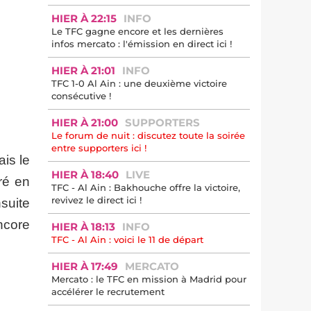
HIER À 22:15
INFO
Le TFC gagne encore et les dernières
infos mercato : l'émission en direct ici !
HIER À 21:01
INFO
TFC 1-0 Al Ain : une deuxième victoire
consécutive !
HIER À 21:00
SUPPORTERS
Le forum de nuit : discutez toute la soirée
entre supporters ici !
is le
HIER À 18:40
LIVE
ré en
TFC - Al Ain : Bakhouche offre la victoire,
revivez le direct ici !
suite
ncore
HIER À 18:13
INFO
TFC - Al Ain : voici le 11 de départ
HIER À 17:49
MERCATO
Mercato : le TFC en mission à Madrid pour
accélérer le recrutement