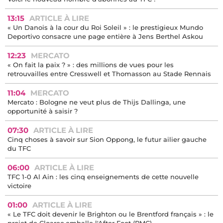
13:15
ARTICLE À LIRE
« Un Danois à la cour du Roi Soleil » : le prestigieux Mundo
Deportivo consacre une page entière à Jens Berthel Askou
12:23
MERCATO
« On fait la paix ? » : des millions de vues pour les
retrouvailles entre Cresswell et Thomasson au Stade Rennais
11:04
MERCATO
Mercato : Bologne ne veut plus de Thijs Dallinga, une
opportunité à saisir ?
07:30
ARTICLE À LIRE
Cinq choses à savoir sur Sion Oppong, le futur ailier gauche
du TFC
06:00
ARTICLE À LIRE
TFC 1-0 Al Ain : les cinq enseignements de cette nouvelle
victoire
01:00
ARTICLE À LIRE
« Le TFC doit devenir le Brighton ou le Brentford français » : le
projet de Cloarec emballe l'After Foot (RMC)