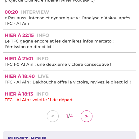
00:20
INTERVIEW
« Pas aussi intense et dynamique » : l’analyse d’Askou après
TFC - Al Ain
HIER À 22:15
INFO
Le TFC gagne encore et les dernières infos mercato :
l'émission en direct ici !
HIER À 21:01
INFO
TFC 1-0 Al Ain : une deuxième victoire consécutive !
HIER À 18:40
LIVE
TFC - Al Ain : Bakhouche offre la victoire, revivez le direct ici !
HIER À 18:13
INFO
TFC - Al Ain : voici le 11 de départ
/
<
>
1
4
SUIVEZ-NOUS