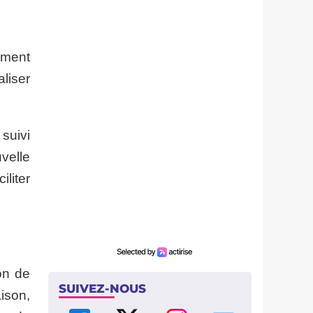
ement
aliser
suivi
velle
liter
on de
SUIVEZ-NOUS
ison,