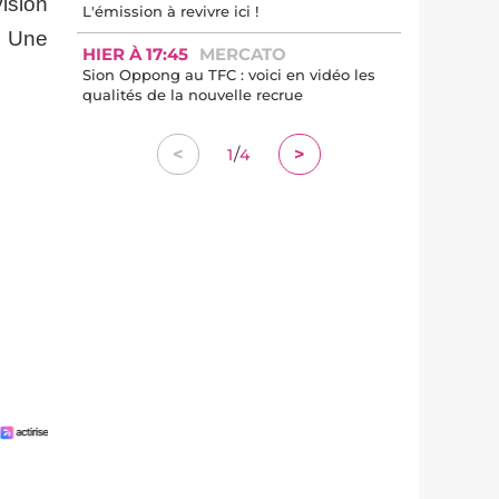
ision
L'émission à revivre ici !
. Une
HIER À 17:45
MERCATO
Sion Oppong au TFC : voici en vidéo les
qualités de la nouvelle recrue
/
<
>
1
4