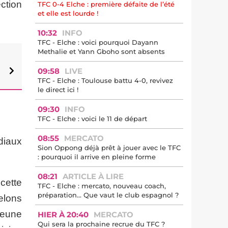
ection
TFC 0-4 Elche : première défaite de l’été
et elle est lourde !
10:32
INFO
TFC - Elche : voici pourquoi Dayann
Methalie et Yann Gboho sont absents
09:58
LIVE
TFC - Elche : Toulouse battu 4-0, revivez
le direct ici !
09:30
INFO
TFC - Elche : voici le 11 de départ
08:55
MERCATO
diaux
Sion Oppong déjà prêt à jouer avec le TFC
: pourquoi il arrive en pleine forme
08:21
ARTICLE À LIRE
 cette
TFC - Elche : mercato, nouveau coach,
préparation… Que vaut le club espagnol ?
elons
jeune
HIER À 20:40
MERCATO
Qui sera la prochaine recrue du TFC ?