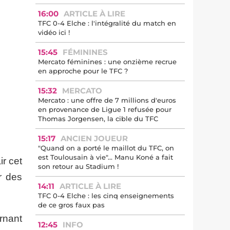
16:00
ARTICLE À LIRE
TFC 0-4 Elche : l'intégralité du match en
vidéo ici !
15:45
FÉMININES
Mercato féminines : une onzième recrue
en approche pour le TFC ?
15:32
MERCATO
Mercato : une offre de 7 millions d'euros
en provenance de Ligue 1 refusée pour
Thomas Jorgensen, la cible du TFC
15:17
ANCIEN JOUEUR
"Quand on a porté le maillot du TFC, on
est Toulousain à vie"... Manu Koné a fait
r cet
son retour au Stadium !
r des
14:11
ARTICLE À LIRE
TFC 0-4 Elche : les cinq enseignements
de ce gros faux pas
rnant
12:45
INFO