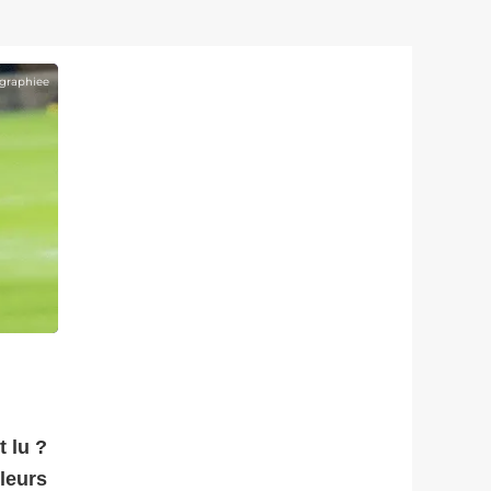
graphiee
t lu ?
leurs