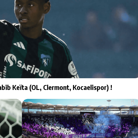
abib Keïta (OL, Clermont, Kocaelispor) !