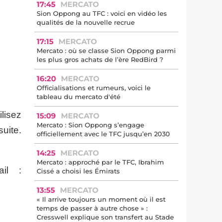
17:45
MERCATO
Sion Oppong au TFC : voici en vidéo les
qualités de la nouvelle recrue
17:15
MERCATO
Mercato : où se classe Sion Oppong parmi
les plus gros achats de l’ère RedBird ?
16:20
MERCATO
Officialisations et rumeurs, voici le
tableau du mercato d'été
lisez
15:09
MERCATO
Mercato : Sion Oppong s’engage
uite.
officiellement avec le TFC jusqu’en 2030
14:25
MERCATO
Mercato : approché par le TFC, Ibrahim
il :
Cissé a choisi les Émirats
13:55
MERCATO
« Il arrive toujours un moment où il est
temps de passer à autre chose » :
Cresswell explique son transfert au Stade