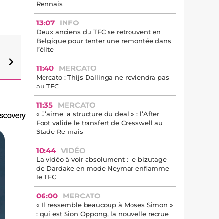
Rennais
13:07
INFO
Deux anciens du TFC se retrouvent en
Belgique pour tenter une remontée dans
l’élite
11:40
MERCATO
Mercato : Thijs Dallinga ne reviendra pas
au TFC
11:35
MERCATO
« J’aime la structure du deal » : l’After
Foot valide le transfert de Cresswell au
Stade Rennais
10:44
VIDÉO
La vidéo à voir absolument : le bizutage
de Dardake en mode Neymar enflamme
le TFC
06:00
MERCATO
« Il ressemble beaucoup à Moses Simon »
: qui est Sion Oppong, la nouvelle recrue