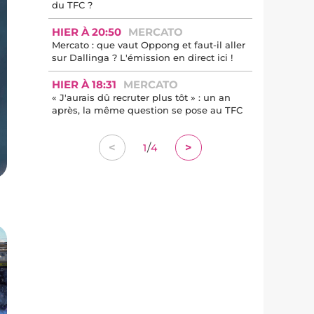
du TFC ?
HIER À 20:50
MERCATO
Mercato : que vaut Oppong et faut-il aller
sur Dallinga ? L'émission en direct ici !
HIER À 18:31
MERCATO
« J'aurais dû recruter plus tôt » : un an
après, la même question se pose au TFC
/
<
>
1
4