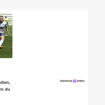
 Martinez
dien,
re du