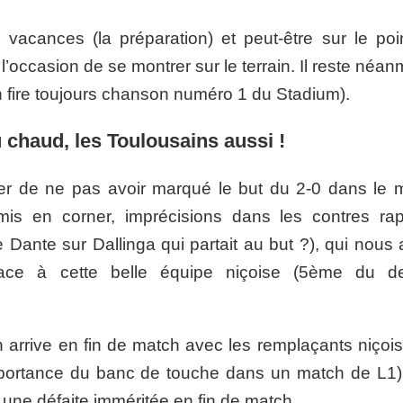
vacances (la préparation) et peut-être sur le poi
l’occasion de se montrer sur le terrain. Il reste néa
 fire toujours chanson numéro 1 du Stadium).
 chaud, les Toulousains aussi !
ter de ne pas avoir marqué le but du 2-0 dans le 
s en corner, imprécisions dans les contres rap
 Dante sur Dallinga qui partait au but ?), qui nous 
face à cette belle équipe niçoise (5ème du de
.
on arrive en fin de match avec les remplaçants niçoi
importance du banc de touche dans un match de L1)
er une défaite imméritée en fin de match.