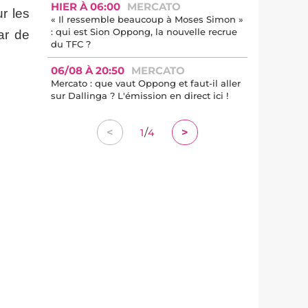
HIER À 06:00
MERCATO
ur les
« Il ressemble beaucoup à Moses Simon »
: qui est Sion Oppong, la nouvelle recrue
ar de
du TFC ?
06/08 À 20:50
MERCATO
Mercato : que vaut Oppong et faut-il aller
sur Dallinga ? L'émission en direct ici !
/
<
>
1
4