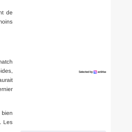
nt de
nmoins
match
ides,
aurait
rnier
s bien
. Les