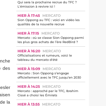
Qui sera la prochaine recrue du TFC ?
L'émission à revivre ici !
HIER À 17:45
MERCATO
Sion Oppong au TFC : voici en vidéo les
qualités de la nouvelle recrue
HIER À 17:15
MERCATO
Mercato : où se classe Sion Oppong parmi
les plus gros achats de l’ère RedBird ?
HIER À 16:20
MERCATO
Officialisations et rumeurs, voici le
tableau du mercato d'été
anche
e des
HIER À 15:09
MERCATO
Mercato : Sion Oppong s’engage
officiellement avec le TFC jusqu’en 2030
HIER À 14:25
MERCATO
esler
Mercato : approché par le TFC, Ibrahim
aisen
Cissé a choisi les Émirats
 de la
HIER À 13:55
MERCATO