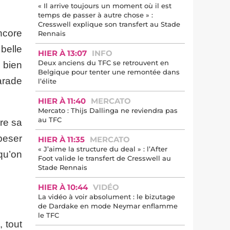
« Il arrive toujours un moment où il est
temps de passer à autre chose » :
Cresswell explique son transfert au Stade
ncore
Rennais
belle
HIER À 13:07
INFO
Deux anciens du TFC se retrouvent en
i bien
Belgique pour tenter une remontée dans
arade
l’élite
HIER À 11:40
MERCATO
Mercato : Thijs Dallinga ne reviendra pas
au TFC
dre sa
peser
HIER À 11:35
MERCATO
« J’aime la structure du deal » : l’After
qu’on
Foot valide le transfert de Cresswell au
Stade Rennais
HIER À 10:44
VIDÉO
La vidéo à voir absolument : le bizutage
de Dardake en mode Neymar enflamme
le TFC
 tout