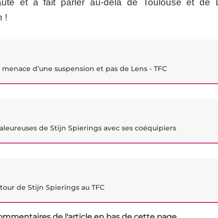
té et a fait parler au-delà de Toulouse et de 
 !
 la menace d’une suspension et pas de Lens - TFC
haleureuses de Stijn Spierings avec ses coéquipiers
etour de Stijn Spierings au TFC
ommentaires de l'article en bas de cette page.