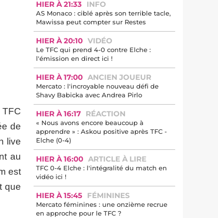
HIER À 21:33
INFO
AS Monaco : ciblé après son terrible tacle,
Mawissa peut compter sur Restes
HIER À 20:10
VIDÉO
Le TFC qui prend 4-0 contre Elche :
l'émission en direct ici !
HIER À 17:00
ANCIEN JOUEUR
Mercato : l'incroyable nouveau défi de
Shavy Babicka avec Andrea Pirlo
u TFC
HIER À 16:17
RÉACTION
« Nous avons encore beaucoup à
vée de
apprendre » : Askou positive après TFC -
Elche (0-4)
 live
nt au
HIER À 16:00
ARTICLE À LIRE
TFC 0-4 Elche : l'intégralité du match en
m est
vidéo ici !
t que
HIER À 15:45
FÉMININES
Mercato féminines : une onzième recrue
en approche pour le TFC ?