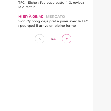
TFC - Elche : Toulouse battu 4-0, revivez
le direct ici !
HIER À 09:40
MERCATO
Sion Oppong déjà prêt à jouer avec le TFC
: pourquoi il arrive en pleine forme
/
<
>
1
4