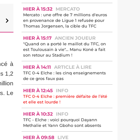
HIER À 15:32
MERCATO
Mercato : une offre de 7 millions d'euros
en provenance de Ligue 1 refusée pour
Thomas Jorgensen, la cible du TFC
HIER À 15:17
ANCIEN JOUEUR
"Quand on a porté le maillot du TFC, on
est Toulousain à vie"... Manu Koné a fait
son retour au Stadium !
ncé à
HIER À 14:11
ARTICLE À LIRE
TFC 0-4 Elche : les cinq enseignements
es 1,2
de ce gros faux pas
illion
HIER À 12:45
INFO
s. Le
TFC 0-4 Elche : première défaite de l’été
et elle est lourde !
HIER À 10:32
INFO
TFC - Elche : voici pourquoi Dayann
Methalie et Yann Gboho sont absents
HIER À 09:58
LIVE