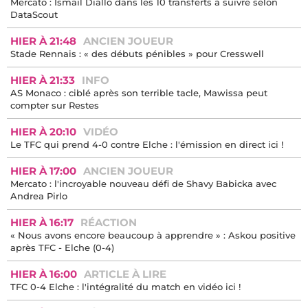
Mercato : Ismaïl Diallo dans les 10 transferts à suivre selon
DataScout
HIER À 21:48
ANCIEN JOUEUR
Stade Rennais : « des débuts pénibles » pour Cresswell
HIER À 21:33
INFO
AS Monaco : ciblé après son terrible tacle, Mawissa peut
compter sur Restes
HIER À 20:10
VIDÉO
Le TFC qui prend 4-0 contre Elche : l'émission en direct ici !
HIER À 17:00
ANCIEN JOUEUR
Mercato : l'incroyable nouveau défi de Shavy Babicka avec
Andrea Pirlo
HIER À 16:17
RÉACTION
« Nous avons encore beaucoup à apprendre » : Askou positive
après TFC - Elche (0-4)
HIER À 16:00
ARTICLE À LIRE
TFC 0-4 Elche : l'intégralité du match en vidéo ici !