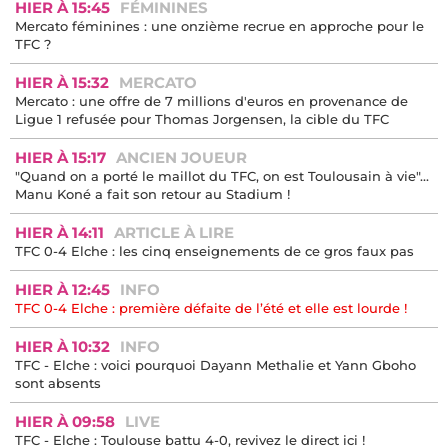
HIER À 15:45
FÉMININES
Mercato féminines : une onzième recrue en approche pour le
TFC ?
HIER À 15:32
MERCATO
Mercato : une offre de 7 millions d'euros en provenance de
Ligue 1 refusée pour Thomas Jorgensen, la cible du TFC
HIER À 15:17
ANCIEN JOUEUR
"Quand on a porté le maillot du TFC, on est Toulousain à vie"...
Manu Koné a fait son retour au Stadium !
HIER À 14:11
ARTICLE À LIRE
TFC 0-4 Elche : les cinq enseignements de ce gros faux pas
HIER À 12:45
INFO
TFC 0-4 Elche : première défaite de l’été et elle est lourde !
HIER À 10:32
INFO
TFC - Elche : voici pourquoi Dayann Methalie et Yann Gboho
sont absents
HIER À 09:58
LIVE
TFC - Elche : Toulouse battu 4-0, revivez le direct ici !