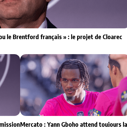
u le Brentford français » : le projet de Cloarec
émission
Mercato : Yann Gboho attend toujours l