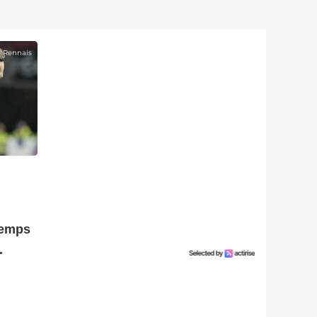
e Rennais
temps
.