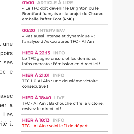
01:00
ARTICLE À LIRE
« Le TFC doit devenir le Brighton ou le
Brentford français » : le projet de Cloarec
emballe l'After Foot (RMC)
00:20
INTERVIEW
« Pas aussi intense et dynamique » :
l’analyse d’Askou après TFC - Al Ain
à une
spoirs
HIER À 22:15
INFO
Le TFC gagne encore et les dernières
r ses
infos mercato : l'émission en direct ici !
ec le
HIER À 21:01
INFO
TFC 1-0 Al Ain : une deuxième victoire
consécutive !
t avec
HIER À 18:40
LIVE
TFC - Al Ain : Bakhouche offre la victoire,
ner la
revivez le direct ici !
? Les
HIER À 18:13
INFO
ité à
TFC - Al Ain : voici le 11 de départ