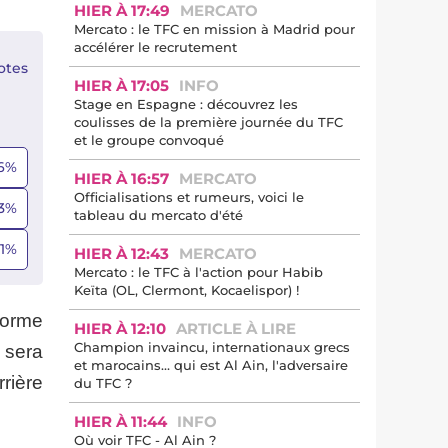
HIER À 17:49
MERCATO
Mercato : le TFC en mission à Madrid pour
accélérer le recrutement
otes
HIER À 17:05
INFO
Stage en Espagne : découvrez les
coulisses de la première journée du TFC
et le groupe convoqué
6
%
HIER À 16:57
MERCATO
Officialisations et rumeurs, voici le
3
%
tableau du mercato d'été
1
%
HIER À 12:43
MERCATO
Mercato : le TFC à l'action pour Habib
Keïta (OL, Clermont, Kocaelispor) !
forme
HIER À 12:10
ARTICLE À LIRE
Champion invaincu, internationaux grecs
 sera
et marocains… qui est Al Ain, l'adversaire
rière
du TFC ?
HIER À 11:44
INFO
Où voir TFC - Al Ain ?