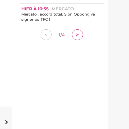
HIER À 10:55
MERCATO
Mercato : accord total, Sion Oppong va
signer au TFC !
/
<
>
1
4