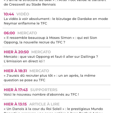
de Cresswell au Stade Rennais
10:44
VIDÉO
La vidéo à voir absolument : le bizutage de Dardake en mode
Neymar enflamme le TFC
06:00
MERCATO
« Il ressemble beaucoup à Moses Simon » : qui est Sion
Oppong, la nouvelle recrue du TFC ?
HIER À 20:50
MERCATO
Mercato : que vaut Oppong et faut-il aller sur Dallinga ?
L'émission en direct ici !
HIER À 18:31
MERCATO
« J'aurais dû recruter plus tôt » : un an après, la même
question se pose au TFC
HIER À 17:43
SUPPORTERS
Voici le nouveau nombre d'abonnés au TFC !
HIER À 13:15
ARTICLE À LIRE
« Un Danois à la cour du Roi Soleil » : le prestigieux Mundo