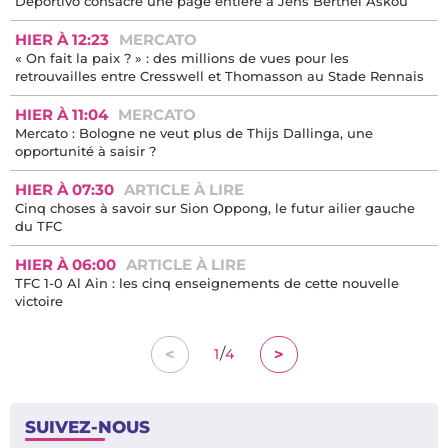
Deportivo consacre une page entière à Jens Berthel Askou
HIER À 12:23
MERCATO
« On fait la paix ? » : des millions de vues pour les
retrouvailles entre Cresswell et Thomasson au Stade Rennais
HIER À 11:04
MERCATO
Mercato : Bologne ne veut plus de Thijs Dallinga, une
opportunité à saisir ?
HIER À 07:30
ARTICLE À LIRE
Cinq choses à savoir sur Sion Oppong, le futur ailier gauche
du TFC
HIER À 06:00
ARTICLE À LIRE
TFC 1-0 Al Ain : les cinq enseignements de cette nouvelle
victoire
/
<
>
1
4
SUIVEZ-NOUS