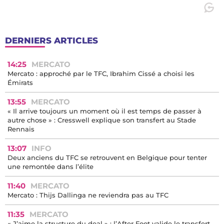
DERNIERS ARTICLES
14:25
MERCATO
Mercato : approché par le TFC, Ibrahim Cissé a choisi les
Émirats
13:55
MERCATO
« Il arrive toujours un moment où il est temps de passer à
autre chose » : Cresswell explique son transfert au Stade
Rennais
13:07
INFO
Deux anciens du TFC se retrouvent en Belgique pour tenter
une remontée dans l’élite
11:40
MERCATO
Mercato : Thijs Dallinga ne reviendra pas au TFC
11:35
MERCATO
« J’aime la structure du deal » : l’After Foot valide le transfert