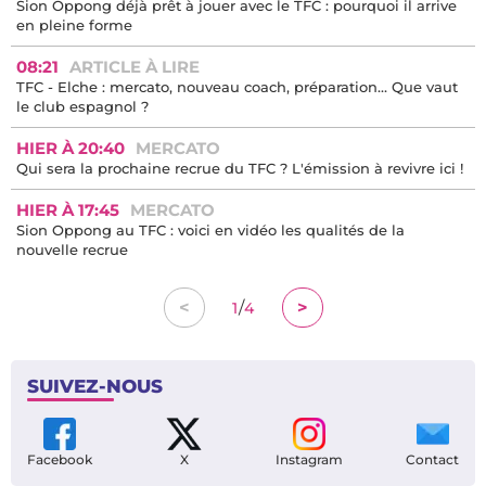
Sion Oppong déjà prêt à jouer avec le TFC : pourquoi il arrive
en pleine forme
08:21
ARTICLE À LIRE
TFC - Elche : mercato, nouveau coach, préparation… Que vaut
le club espagnol ?
HIER À 20:40
MERCATO
Qui sera la prochaine recrue du TFC ? L'émission à revivre ici !
HIER À 17:45
MERCATO
Sion Oppong au TFC : voici en vidéo les qualités de la
nouvelle recrue
/
<
>
1
4
SUIVEZ-NOUS
Facebook
X
Instagram
Contact