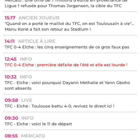
Mercato : une offre de 7 millions d'euros en provenance de
Ligue 1 refusée pour Thomas Jorgensen, la cible du TFC
15:17
ANCIEN JOUEUR
"Quand on a porté le maillot du TFC, on est Toulousain à vie"...
Manu Koné a fait son retour au Stadium !
14:11
ARTICLE À LIRE
TFC 0-4 Elche : les cinq enseignements de ce gros faux pas
12:45
INFO
TFC 0-4 Elche : première défaite de l’été et elle est lourde !
10:32
INFO
TFC - Elche : voici pourquoi Dayann Methalie et Yann Gboho
sont absents
09:58
LIVE
TFC - Elche : Toulouse battu 4-0, revivez le direct ici !
09:30
INFO
TFC - Elche : voici le 11 de départ
08:55
MERCATO