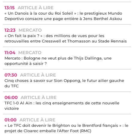
13:15
ARTICLE À LIRE
« Un Danois à la cour du Roi Soleil » : le prestigieux Mundo
Deportivo consacre une page entière à Jens Berthel Askou
12:23
MERCATO
« On fait la paix ? » : des millions de vues pour les
retrouvailles entre Cresswell et Thomasson au Stade Rennais
11:04
MERCATO
Mercato : Bologne ne veut plus de Thijs Dallinga, une
opportunité à saisir ?
07:30
ARTICLE À LIRE
Cinq choses à savoir sur Sion Oppong, le futur ailier gauche
du TFC
06:00
ARTICLE À LIRE
TFC 1-0 Al Ain : les cinq enseignements de cette nouvelle
victoire
01:00
ARTICLE À LIRE
« Le TFC doit devenir le Brighton ou le Brentford français » : le
projet de Cloarec emballe l'After Foot (RMC)