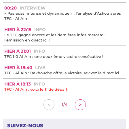
00:20
INTERVIEW
« Pas aussi intense et dynamique » : l’analyse d’Askou après
TFC - Al Ain
HIER À 22:15
INFO
Le TFC gagne encore et les dernières infos mercato :
l'émission en direct ici !
HIER À 21:01
INFO
TFC 1-0 Al Ain : une deuxième victoire consécutive !
HIER À 18:40
LIVE
TFC - Al Ain : Bakhouche offre la victoire, revivez le direct ici !
HIER À 18:13
INFO
TFC - Al Ain : voici le 11 de départ
/
<
>
1
4
SUIVEZ-NOUS