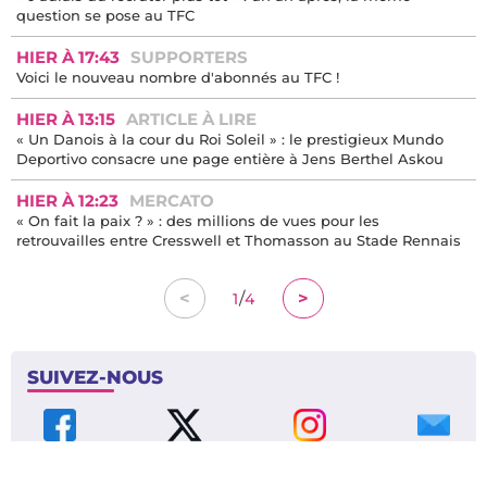
question se pose au TFC
HIER À 17:43
SUPPORTERS
Voici le nouveau nombre d'abonnés au TFC !
HIER À 13:15
ARTICLE À LIRE
« Un Danois à la cour du Roi Soleil » : le prestigieux Mundo
Deportivo consacre une page entière à Jens Berthel Askou
HIER À 12:23
MERCATO
« On fait la paix ? » : des millions de vues pour les
retrouvailles entre Cresswell et Thomasson au Stade Rennais
/
<
>
1
4
SUIVEZ-NOUS
Facebook
X
Instagram
Contact