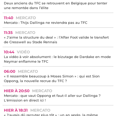
Deux anciens du TFC se retrouvent en Belgique pour tenter
une remontée dans l’élite
11:40
MERCATO
Mercato : Thijs Dallinga ne reviendra pas au TFC
11:35
MERCATO
« J’aime la structure du deal » : l’After Foot valide le transfert
de Cresswell au Stade Rennais
10:44
VIDÉO
La vidéo à voir absolument : le bizutage de Dardake en mode
Neymar enflamme le TFC
06:00
MERCATO
« Il ressemble beaucoup à Moses Simon » : qui est Sion
Oppong, la nouvelle recrue du TFC ?
HIER À 20:50
MERCATO
Mercato : que vaut Oppong et faut-il aller sur Dallinga ?
L'émission en direct ici !
HIER À 18:31
MERCATO
« J'aurais dû recruter plus tôt » : un an après, la même