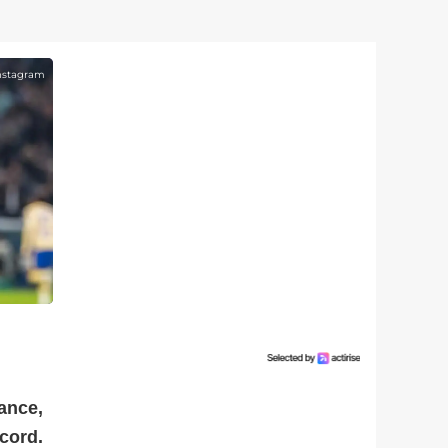
nstagram
ance,
cord.