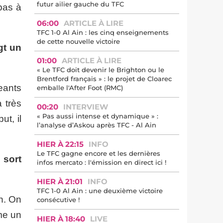
futur ailier gauche du TFC
 pas à
06:00
ARTICLE À LIRE
TFC 1-0 Al Ain : les cinq enseignements
de cette nouvelle victoire
gt un
01:00
ARTICLE À LIRE
« Le TFC doit devenir le Brighton ou le
Brentford français » : le projet de Cloarec
eants
emballe l'After Foot (RMC)
 très
00:20
INTERVIEW
« Pas aussi intense et dynamique » :
ut, il
l’analyse d’Askou après TFC - Al Ain
HIER À 22:15
INFO
Le TFC gagne encore et les dernières
 sort
infos mercato : l'émission en direct ici !
HIER À 21:01
INFO
TFC 1-0 Al Ain : une deuxième victoire
h. On
consécutive !
ême un
HIER À 18:40
LIVE