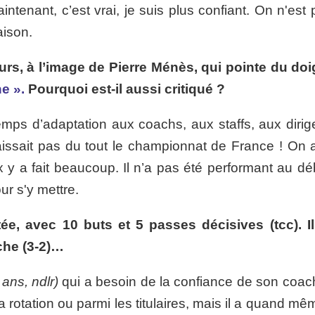
intenant, c’est vrai, je suis plus confiant. On n'est
aison.
eurs, à l’image de Pierre Ménès, qui pointe du doi
e ».
Pourquoi est-il aussi critiqué ?
temps d’adaptation aux coachs, aux staffs, aux dirig
ssait pas du tout le championnat de France ! On a
x y a fait beaucoup. Il n’a pas été performant au déb
our s'y mettre.
tée, avec 10 buts et 5 passes décisives (tcc). Il
he (3-2)…
 ans, ndlr)
qui a besoin de la confiance de son coac
s la rotation ou parmi les titulaires, mais il a quand m