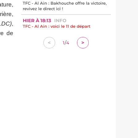
TFC - Al Ain : Bakhouche offre la victoire,
ture,
revivez le direct ici !
rière,
HIER À 18:13
INFO
 LDC)
,
TFC - Al Ain : voici le 11 de départ
re de
/
<
>
1
4