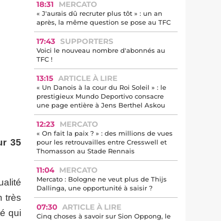
18:31
MERCATO
« J'aurais dû recruter plus tôt » : un an
après, la même question se pose au TFC
17:43
SUPPORTERS
Voici le nouveau nombre d'abonnés au
TFC !
13:15
ARTICLE À LIRE
« Un Danois à la cour du Roi Soleil » : le
prestigieux Mundo Deportivo consacre
une page entière à Jens Berthel Askou
12:23
MERCATO
« On fait la paix ? » : des millions de vues
ur 35
pour les retrouvailles entre Cresswell et
Thomasson au Stade Rennais
11:04
MERCATO
Mercato : Bologne ne veut plus de Thijs
ualité
Dallinga, une opportunité à saisir ?
n très
07:30
ARTICLE À LIRE
é qui
Cinq choses à savoir sur Sion Oppong, le