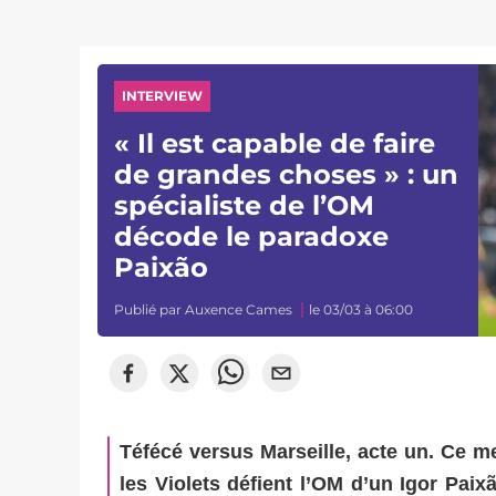
INTERVIEW
« Il est capable de faire
de grandes choses » : un
spécialiste de l’OM
décode le paradoxe
Paixão
Publié par
Auxence Cames
le 03/03 à 06:00
Téfécé versus Marseille, acte un. Ce me
les Violets défient l’OM d’un Igor Paix