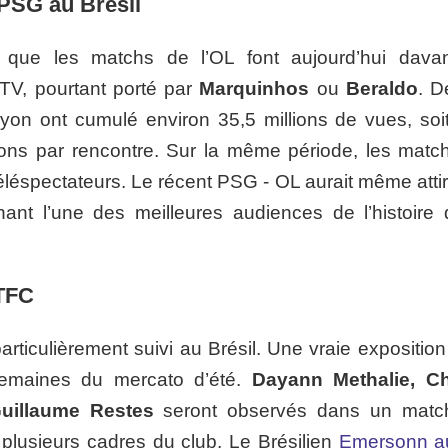
 PSG au Brésil
 que les matchs de l’OL font aujourd’hui dava
V, pourtant porté par
Marquinhos
ou
Beraldo
. D
yon ont cumulé environ 35,5 millions de vues, soi
ons par rencontre. Sur la même période, les matc
éléspectateurs. Le récent PSG - OL aurait même attir
ant l’une des meilleures audiences de l’histoire 
 TFC
rticulièrement suivi au Brésil. Une vraie exposition
semaines du mercato d’été.
Dayann Methalie, Ch
uillaume Restes
seront observés dans un matc
 plusieurs cadres du club. Le Brésilien
Emersonn a