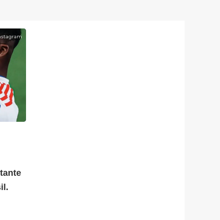
nstagram
tante
l.