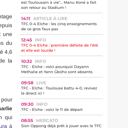
est Toulousain à vie"... Manu Koné a fait
son retour au Stadium !
ntage
14:11
ARTICLE À LIRE
TFC 0-4 Elche : les cinq enseignements
epuis
de ce gros faux pas
t une
12:45
INFO
hs du
TFC 0-4 Elche : première défaite de l’été
et elle est lourde !
é 4,6
de la
10:32
INFO
TFC - Elche : voici pourquoi Dayann
Methalie et Yann Gboho sont absents
09:58
LIVE
TFC - Elche : Toulouse battu 4-0, revivez
le direct ici !
 pour
09:30
INFO
arlie
TFC - Elche : voici le 11 de départ
h qui
08:55
MERCATO
ura à
Sion Oppong déjà prêt à jouer avec le TFC