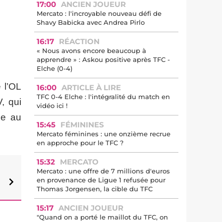
17:00
ANCIEN JOUEUR
Mercato : l'incroyable nouveau défi de
Shavy Babicka avec Andrea Pirlo
16:17
RÉACTION
« Nous avons encore beaucoup à
apprendre » : Askou positive après TFC -
Elche (0-4)
 l’OL
16:00
ARTICLE À LIRE
TFC 0-4 Elche : l'intégralité du match en
, qui
vidéo ici !
ce au
15:45
FÉMININES
Mercato féminines : une onzième recrue
en approche pour le TFC ?
15:32
MERCATO
Mercato : une offre de 7 millions d'euros
en provenance de Ligue 1 refusée pour
Thomas Jorgensen, la cible du TFC
15:17
ANCIEN JOUEUR
"Quand on a porté le maillot du TFC, on