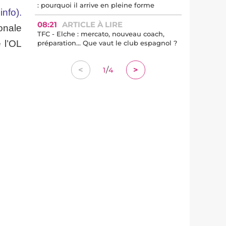
: pourquoi il arrive en pleine forme
info).
08:21
ARTICLE À LIRE
onale
TFC - Elche : mercato, nouveau coach,
 l’OL
préparation… Que vaut le club espagnol ?
/
<
>
1
4