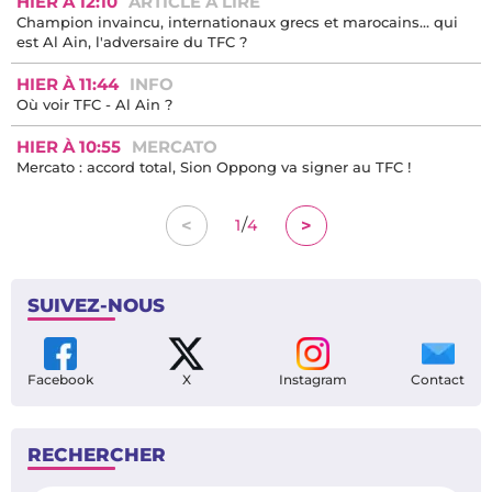
HIER À 12:10
ARTICLE À LIRE
Champion invaincu, internationaux grecs et marocains… qui
est Al Ain, l'adversaire du TFC ?
HIER À 11:44
INFO
Où voir TFC - Al Ain ?
HIER À 10:55
MERCATO
Mercato : accord total, Sion Oppong va signer au TFC !
/
<
>
1
4
SUIVEZ-NOUS
Facebook
X
Instagram
Contact
RECHERCHER