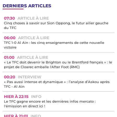
DERNIERS ARTICLES
07:30
ARTICLE À LIRE
Cinq choses à savoir sur Sion Oppong, le futur ailier gauche
du TFC
06:00
ARTICLE À LIRE
TFC 1-0 Al Ain : les cinq enseignements de cette nouvelle
victoire
01:00
ARTICLE À LIRE
« Le TFC doit devenir le Brighton ou le Brentford français » : le
projet de Cloarec emballe l'After Foot (RMC)
00:20
INTERVIEW
« Pas aussi intense et dynamique » : l’analyse d’Askou après
TFC - Al Ain
HIER À 22:15
INFO
Le TFC gagne encore et les dernières infos mercato :
l'émission en direct ici !
HIER À 21:01
INFO