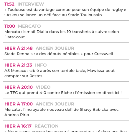
11:52
INTERVIEW
« Toulouse est davantage connue pour son équipe de rugby »
: Askou se lance un défi face au Stade Toulousain
11:00
MERCATO
Mercato : Ismaïl Diallo dans les 10 transferts à suivre selon
DataScout
HIER À 21:48
ANCIEN JOUEUR
Stade Rennais : « des débuts pénibles » pour Cresswell
HIER À 21:33
INFO
AS Monaco : ciblé après son terrible tacle, Mawissa peut
compter sur Restes
HIER À 20:10
VIDÉO
Le TFC qui prend 4-0 contre Elche : l'émission en direct ici !
HIER À 17:00
ANCIEN JOUEUR
Mercato : l'incroyable nouveau défi de Shavy Babicka avec
Andrea Pirlo
HIER À 16:17
RÉACTION
« Nous avons encore beaucoup à apprendre » : Askou positive