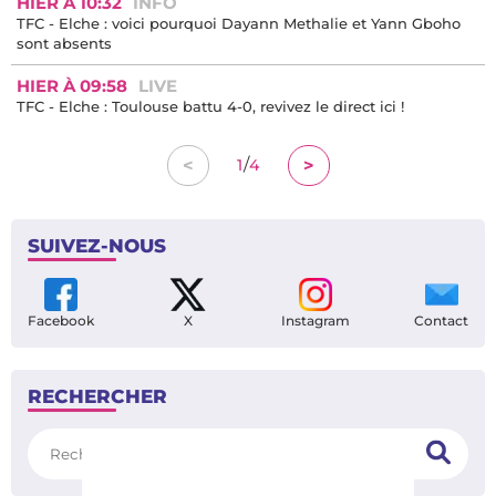
HIER À 10:32
INFO
TFC - Elche : voici pourquoi Dayann Methalie et Yann Gboho
sont absents
HIER À 09:58
LIVE
TFC - Elche : Toulouse battu 4-0, revivez le direct ici !
/
<
>
1
4
SUIVEZ-NOUS
Facebook
X
Instagram
Contact
RECHERCHER
Rechercher