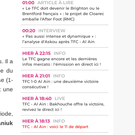
01:00
ARTICLE À LIRE
« Le TFC doit devenir le Brighton ou le
Brentford français » : le projet de Cloarec
emballe l'After Foot (RMC)
00:20
INTERVIEW
« Pas aussi intense et dynamique » :
l’analyse d’Askou après TFC - Al Ain
HIER À 22:15
INFO
Le TFC gagne encore et les dernières
. Il a
infos mercato : l'émission en direct ici !
se du
HIER À 21:01
INFO
e (1-
TFC 1-0 Al Ain : une deuxième victoire
consécutive !
t une
HIER À 18:40
LIVE
TFC - Al Ain : Bakhouche offre la victoire,
revivez le direct ici !
iode,
HIER À 18:13
INFO
niuk
TFC - Al Ain : voici le 11 de départ