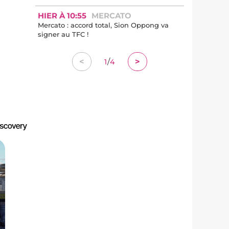
HIER À 10:55
MERCATO
Mercato : accord total, Sion Oppong va
signer au TFC !
/
<
>
1
4