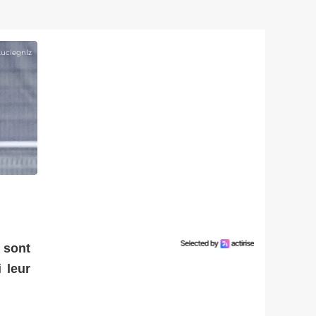
Luciegnlz
 sont
 leur