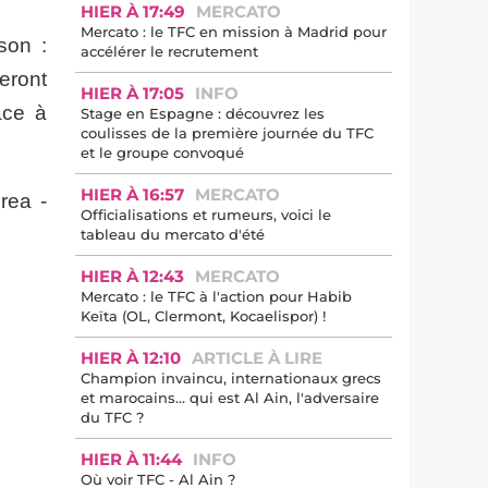
HIER À 17:49
MERCATO
Mercato : le TFC en mission à Madrid pour
son :
accélérer le recrutement
eront
HIER À 17:05
INFO
ace à
Stage en Espagne : découvrez les
coulisses de la première journée du TFC
et le groupe convoqué
HIER À 16:57
MERCATO
rea -
Officialisations et rumeurs, voici le
tableau du mercato d'été
HIER À 12:43
MERCATO
Mercato : le TFC à l'action pour Habib
Keïta (OL, Clermont, Kocaelispor) !
HIER À 12:10
ARTICLE À LIRE
Champion invaincu, internationaux grecs
et marocains… qui est Al Ain, l'adversaire
du TFC ?
HIER À 11:44
INFO
Où voir TFC - Al Ain ?