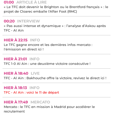
01:00
ARTICLE À LIRE
« Le TFC doit devenir le Brighton ou le Brentford français » : le
projet de Cloarec emballe l'After Foot (RMC)
00:20
INTERVIEW
« Pas aussi intense et dynamique » : l’analyse d’Askou après
TFC - Al Ain
HIER À 22:15
INFO
Le TFC gagne encore et les dernières infos mercato :
l'émission en direct ici !
HIER À 21:01
INFO
TFC 1-0 Al Ain : une deuxième victoire consécutive !
HIER À 18:40
LIVE
TFC - Al Ain : Bakhouche offre la victoire, revivez le direct ici !
HIER À 18:13
INFO
TFC - Al Ain : voici le 11 de départ
HIER À 17:49
MERCATO
Mercato : le TFC en mission à Madrid pour accélérer le
recrutement