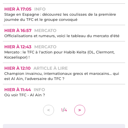
HIER À 17:05
INFO
Stage en Espagne : découvrez les coulisses de la première
journée du TFC et le groupe convoqué
HIER À 16:57
MERCATO
Officialisations et rumeurs, voici le tableau du mercato d'été
HIER À 12:43
MERCATO
Mercato : le TFC à l'action pour Habib Keïta (OL, Clermont,
Kocaelispor) !
HIER À 12:10
ARTICLE À LIRE
Champion invaincu, internationaux grecs et marocains… qui
est Al Ain, l'adversaire du TFC ?
HIER À 11:44
INFO
Où voir TFC - Al Ain ?
/
<
>
1
4