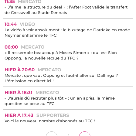
11:35
MERCATO
« J’aime la structure du deal » : l’After Foot valide le transfert
de Cresswell au Stade Rennais
10:44
VIDÉO
La vidéo à voir absolument : le bizutage de Dardake en mode
Neymar enflamme le TFC
06:00
MERCATO
« Il ressemble beaucoup à Moses Simon » : qui est Sion
Oppong, la nouvelle recrue du TFC ?
HIER À 20:50
MERCATO
Mercato : que vaut Oppong et faut-il aller sur Dallinga ?
L'émission en direct ici !
HIER À 18:31
MERCATO
« J'aurais dû recruter plus tôt » : un an après, la même
question se pose au TFC
HIER À 17:43
SUPPORTERS
Voici le nouveau nombre d'abonnés au TFC !