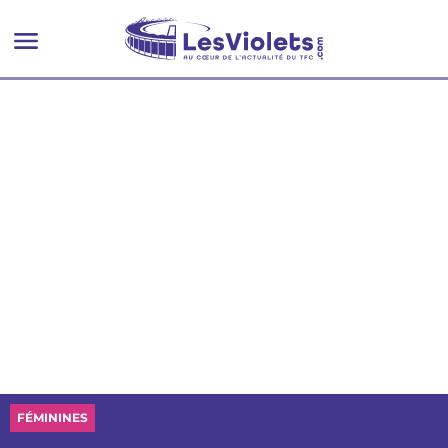
du week-end
FÉMININES