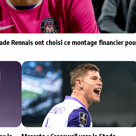
tade Rennais ont choisi ce montage financier pou
ou le
Mercato : Cresswell vers le Stade