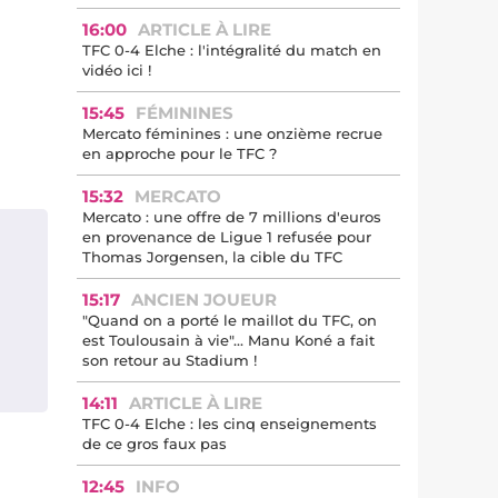
16:00
ARTICLE À LIRE
TFC 0-4 Elche : l'intégralité du match en
vidéo ici !
15:45
FÉMININES
Mercato féminines : une onzième recrue
en approche pour le TFC ?
15:32
MERCATO
Mercato : une offre de 7 millions d'euros
en provenance de Ligue 1 refusée pour
Thomas Jorgensen, la cible du TFC
15:17
ANCIEN JOUEUR
"Quand on a porté le maillot du TFC, on
est Toulousain à vie"... Manu Koné a fait
son retour au Stadium !
14:11
ARTICLE À LIRE
TFC 0-4 Elche : les cinq enseignements
de ce gros faux pas
12:45
INFO