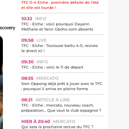
TFC 0-4 Elche : première défaite de l’été
et elle est lourde !
10:32
INFO
TFC - Elche : voici pourquoi Dayann
Methalie et Yann Gboho sont absents
09:58
LIVE
TFC - Elche : Toulouse battu 4-0, revivez
le direct ici !
09:30
INFO
TFC - Elche : voici le 11 de départ
08:55
MERCATO
Sion Oppong déjà prêt à jouer avec le TFC
: pourquoi il arrive en pleine forme
08:21
ARTICLE À LIRE
TFC - Elche : mercato, nouveau coach,
préparation… Que vaut le club espagnol ?
HIER À 20:40
MERCATO
Qui sera la prochaine recrue du TFC ?