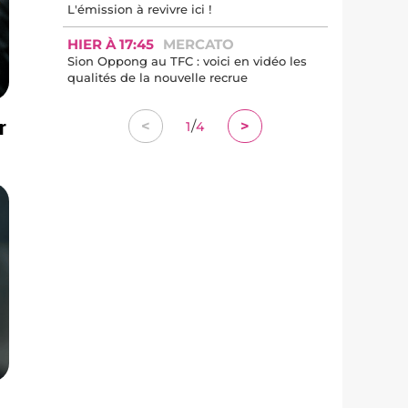
L'émission à revivre ici !
HIER À 17:45
MERCATO
Sion Oppong au TFC : voici en vidéo les
qualités de la nouvelle recrue
r
/
<
>
1
4