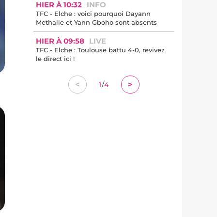
HIER À 10:32
INFO
TFC - Elche : voici pourquoi Dayann
Methalie et Yann Gboho sont absents
HIER À 09:58
LIVE
TFC - Elche : Toulouse battu 4-0, revivez
le direct ici !
/
<
>
1
4