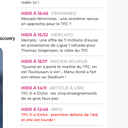
vidéo ici !
HIER À 15:45
FÉMININES
Mercato féminines : une onzième recrue
en approche pour le TFC ?
HIER À 15:32
MERCATO
Mercato : une offre de 7 millions d'euros
en provenance de Ligue 1 refusée pour
Thomas Jorgensen, la cible du TFC
HIER À 15:17
ANCIEN JOUEUR
"Quand on a porté le maillot du TFC, on
est Toulousain à vie"... Manu Koné a fait
son retour au Stadium !
HIER À 14:11
ARTICLE À LIRE
TFC 0-4 Elche : les cinq enseignements
de ce gros faux pas
HIER À 12:45
INFO
TFC 0-4 Elche : première défaite de l’été
et elle est lourde !