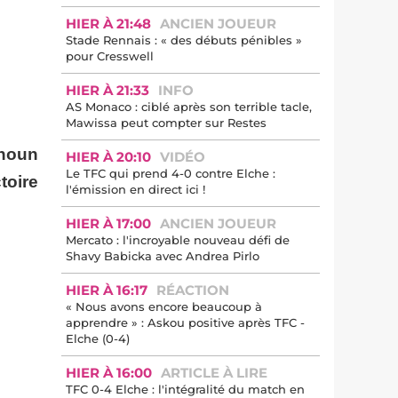
HIER À 21:48
ANCIEN JOUEUR
Stade Rennais : « des débuts pénibles »
pour Cresswell
HIER À 21:33
INFO
AS Monaco : ciblé après son terrible tacle,
Mawissa peut compter sur Restes
choun
HIER À 20:10
VIDÉO
Le TFC qui prend 4-0 contre Elche :
toire
l'émission en direct ici !
HIER À 17:00
ANCIEN JOUEUR
Mercato : l'incroyable nouveau défi de
Shavy Babicka avec Andrea Pirlo
HIER À 16:17
RÉACTION
« Nous avons encore beaucoup à
apprendre » : Askou positive après TFC -
Elche (0-4)
HIER À 16:00
ARTICLE À LIRE
TFC 0-4 Elche : l'intégralité du match en