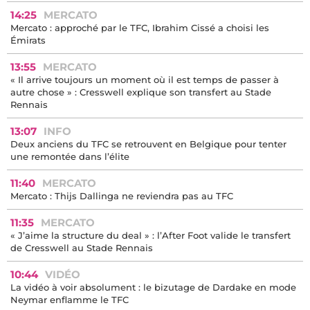
14:25
MERCATO
Mercato : approché par le TFC, Ibrahim Cissé a choisi les
Émirats
13:55
MERCATO
« Il arrive toujours un moment où il est temps de passer à
autre chose » : Cresswell explique son transfert au Stade
Rennais
13:07
INFO
Deux anciens du TFC se retrouvent en Belgique pour tenter
une remontée dans l’élite
11:40
MERCATO
Mercato : Thijs Dallinga ne reviendra pas au TFC
11:35
MERCATO
« J’aime la structure du deal » : l’After Foot valide le transfert
de Cresswell au Stade Rennais
10:44
VIDÉO
La vidéo à voir absolument : le bizutage de Dardake en mode
Neymar enflamme le TFC