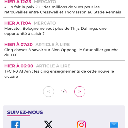
HIER À 12:23
MERCATO
« On fait la paix ? » : des millions de vues pour les
retrouvailles entre Cresswell et Thomasson au Stade Rennais
HIER À 11:04
MERCATO
Mercato : Bologne ne veut plus de Thijs Dallinga, une
opportunité à saisir ?
HIER À 07:30
ARTICLE À LIRE
Cinq choses à savoir sur Sion Oppong, le futur ailier gauche
du TFC
HIER À 06:00
ARTICLE À LIRE
TFC 1-0 Al Ain : les cinq enseignements de cette nouvelle
victoire
/
<
>
1
4
SUIVEZ-NOUS