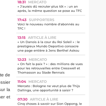
18:31
MERCATO
« J'aurais dû recruter plus tôt » : un an
après, la même question se pose au TFC
17:43
SUPPORTERS
Voici le nouveau nombre d'abonnés au
TFC !
13:15
ARTICLE À LIRE
« Un Danois à la cour du Roi Soleil » : le
prestigieux Mundo Deportivo consacre
une page entière à Jens Berthel Askou
12:23
MERCATO
« On fait la paix ? » : des millions de vues
pour les retrouvailles entre Cresswell et
Thomasson au Stade Rennais
nte de
11:04
MERCATO
ssier
Mercato : Bologne ne veut plus de Thijs
ur la
Dallinga, une opportunité à saisir ?
er et
07:30
ARTICLE À LIRE
Cinq choses à savoir sur Sion Oppong, le