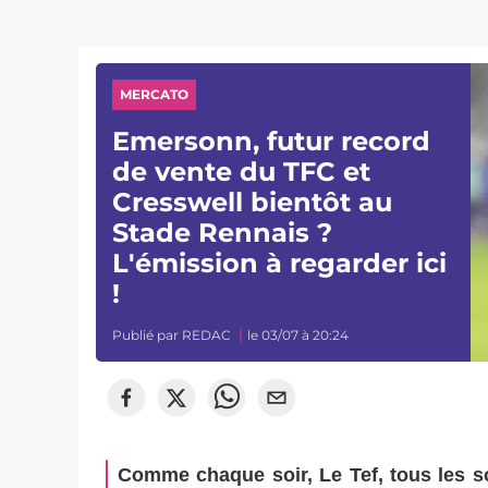
MERCATO
Emersonn, futur record
de vente du TFC et
Cresswell bientôt au
Stade Rennais ?
L'émission à regarder ici
!
Publié par
REDAC
le 03/07 à 20:24
Comme chaque soir, Le Tef, tous les soi