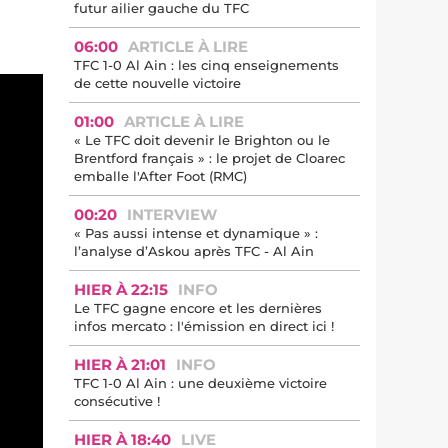
futur ailier gauche du TFC
06:00
ARTICLE À LIRE
TFC 1-0 Al Ain : les cinq enseignements
de cette nouvelle victoire
01:00
ARTICLE À LIRE
« Le TFC doit devenir le Brighton ou le
Brentford français » : le projet de Cloarec
emballe l'After Foot (RMC)
00:20
INTERVIEW
« Pas aussi intense et dynamique » :
l’analyse d’Askou après TFC - Al Ain
HIER À 22:15
INFO
Le TFC gagne encore et les dernières
infos mercato : l'émission en direct ici !
HIER À 21:01
INFO
TFC 1-0 Al Ain : une deuxième victoire
consécutive !
HIER À 18:40
LIVE