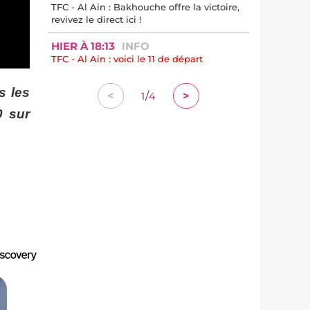
TFC - Al Ain : Bakhouche offre la victoire,
revivez le direct ici !
HIER À 18:13
INFO
TFC - Al Ain : voici le 11 de départ
s les
/
<
>
1
4
0 sur