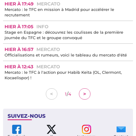
HIER À 21:01
INFO
TFC 1-0 Al Ain : une deuxième victoire consécutive !
HIER À 18:40
LIVE
TFC - Al Ain : Bakhouche offre la victoire, revivez le direct ici !
HIER À 18:13
INFO
TFC - Al Ain : voici le 11 de départ
HIER À 17:49
MERCATO
Mercato : le TFC en mission à Madrid pour accélérer le
recrutement
HIER À 17:05
INFO
Stage en Espagne : découvrez les coulisses de la première
journée du TFC et le groupe convoqué
HIER À 16:57
MERCATO
Officialisations et rumeurs, voici le tableau du mercato d'été
HIER À 12:43
MERCATO
Mercato : le TFC à l'action pour Habib Keïta (OL, Clermont,
Kocaelispor) !