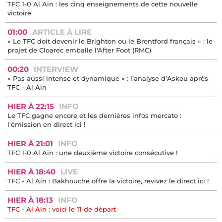
11:04
MERCATO
Mercato : Bologne ne veut plus de Thijs Dallinga, une
opportunité à saisir ?
07:30
ARTICLE À LIRE
Cinq choses à savoir sur Sion Oppong, le futur ailier gauche
du TFC
06:00
ARTICLE À LIRE
TFC 1-0 Al Ain : les cinq enseignements de cette nouvelle
victoire
01:00
ARTICLE À LIRE
« Le TFC doit devenir le Brighton ou le Brentford français » : le
projet de Cloarec emballe l'After Foot (RMC)
00:20
INTERVIEW
« Pas aussi intense et dynamique » : l’analyse d’Askou après
TFC - Al Ain
HIER À 22:15
INFO
Le TFC gagne encore et les dernières infos mercato :
l'émission en direct ici !