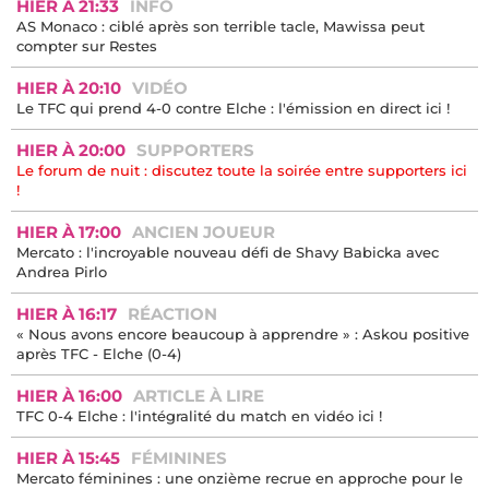
HIER À 21:33
INFO
AS Monaco : ciblé après son terrible tacle, Mawissa peut
compter sur Restes
HIER À 20:10
VIDÉO
Le TFC qui prend 4-0 contre Elche : l'émission en direct ici !
HIER À 20:00
SUPPORTERS
Le forum de nuit : discutez toute la soirée entre supporters ici
!
HIER À 17:00
ANCIEN JOUEUR
Mercato : l'incroyable nouveau défi de Shavy Babicka avec
Andrea Pirlo
HIER À 16:17
RÉACTION
« Nous avons encore beaucoup à apprendre » : Askou positive
après TFC - Elche (0-4)
HIER À 16:00
ARTICLE À LIRE
TFC 0-4 Elche : l'intégralité du match en vidéo ici !
HIER À 15:45
FÉMININES
Mercato féminines : une onzième recrue en approche pour le