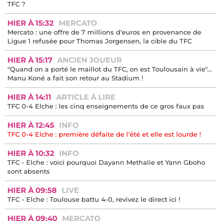
TFC ?
HIER À 15:32
MERCATO
Mercato : une offre de 7 millions d'euros en provenance de
Ligue 1 refusée pour Thomas Jorgensen, la cible du TFC
HIER À 15:17
ANCIEN JOUEUR
"Quand on a porté le maillot du TFC, on est Toulousain à vie"...
Manu Koné a fait son retour au Stadium !
HIER À 14:11
ARTICLE À LIRE
TFC 0-4 Elche : les cinq enseignements de ce gros faux pas
HIER À 12:45
INFO
TFC 0-4 Elche : première défaite de l’été et elle est lourde !
HIER À 10:32
INFO
TFC - Elche : voici pourquoi Dayann Methalie et Yann Gboho
sont absents
HIER À 09:58
LIVE
TFC - Elche : Toulouse battu 4-0, revivez le direct ici !
HIER À 09:40
MERCATO