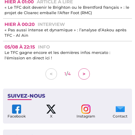
HIER À 01:00
ARTICLE À LIRE
« Le TFC doit devenir le Brighton ou le Brentford français » : le
projet de Cloarec emballe l'After Foot (RMC)
HIER À 00:20
INTERVIEW
« Pas aussi intense et dynamique » : l’analyse d’Askou après
TFC - Al Ain
05/08 À 22:15
INFO
Le TFC gagne encore et les dernières infos mercato :
l'émission en direct ici !
/
<
>
1
4
SUIVEZ-NOUS
Facebook
X
Instagram
Contact