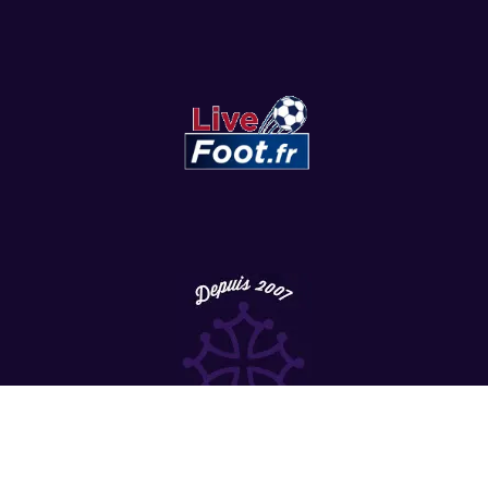
Copyright
©
2022 LesViolets.Com - Tous droits réservés.