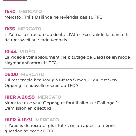
11:40
MERCATO
Mercato : Thijs Dallinga ne reviendra pas au TFC
11:35
MERCATO
« J’aime la structure du deal » : l’After Foot valide le transfert
de Cresswell au Stade Rennais
10:44
VIDÉO
La vidéo à voir absolument : le bizutage de Dardake en mode
Neymar enflamme le TFC
06:00
MERCATO
« Il ressemble beaucoup à Moses Simon » : qui est Sion
Oppong, la nouvelle recrue du TFC ?
HIER À 20:50
MERCATO
Mercato : que vaut Oppong et faut-il aller sur Dallinga ?
L'émission en direct ici !
HIER À 18:31
MERCATO
« J'aurais dû recruter plus tôt » : un an après, la même
question se pose au TFC