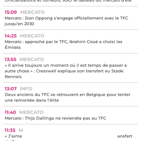
Officialisations et rumeurs, voici le tableau du mercato d'été
15:09
MERCATO
Mercato : Sion Oppong s’engage officiellement avec le TFC
jusqu’en 2030
14:25
MERCATO
Mercato : approché par le TFC, Ibrahim Cissé a choisi les
Émirats
13:55
MERCATO
« Il arrive toujours un moment où il est temps de passer à
autre chose » : Cresswell explique son transfert au Stade
Rennais
13:07
INFO
Deux anciens du TFC se retrouvent en Belgique pour tenter
une remontée dans l’élite
11:40
MERCATO
Mercato : Thijs Dallinga ne reviendra pas au TFC
11:35
MERCATO
« J’aime la structure du deal » : l’After Foot valide le transfert