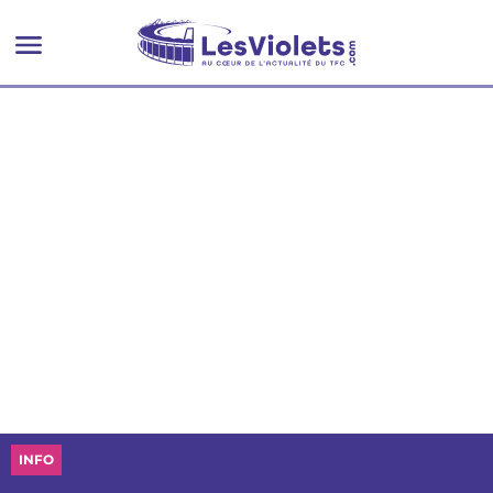
le défend
INFO