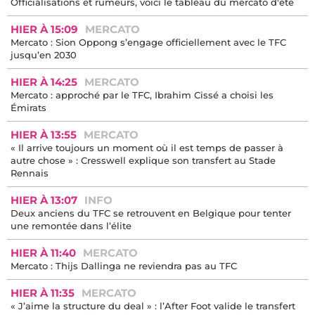
Officialisations et rumeurs, voici le tableau du mercato d'été
HIER À 15:09
MERCATO
Mercato : Sion Oppong s’engage officiellement avec le TFC
jusqu’en 2030
HIER À 14:25
MERCATO
Mercato : approché par le TFC, Ibrahim Cissé a choisi les
Émirats
HIER À 13:55
MERCATO
« Il arrive toujours un moment où il est temps de passer à
autre chose » : Cresswell explique son transfert au Stade
Rennais
HIER À 13:07
INFO
Deux anciens du TFC se retrouvent en Belgique pour tenter
une remontée dans l’élite
HIER À 11:40
MERCATO
Mercato : Thijs Dallinga ne reviendra pas au TFC
HIER À 11:35
MERCATO
« J’aime la structure du deal » : l’After Foot valide le transfert