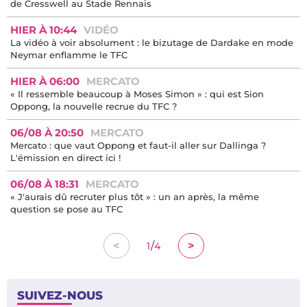
de Cresswell au Stade Rennais
HIER À 10:44
VIDÉO
La vidéo à voir absolument : le bizutage de Dardake en mode
Neymar enflamme le TFC
HIER À 06:00
MERCATO
« Il ressemble beaucoup à Moses Simon » : qui est Sion
Oppong, la nouvelle recrue du TFC ?
06/08 À 20:50
MERCATO
Mercato : que vaut Oppong et faut-il aller sur Dallinga ?
L'émission en direct ici !
06/08 À 18:31
MERCATO
« J'aurais dû recruter plus tôt » : un an après, la même
question se pose au TFC
/
<
>
1
4
SUIVEZ-NOUS