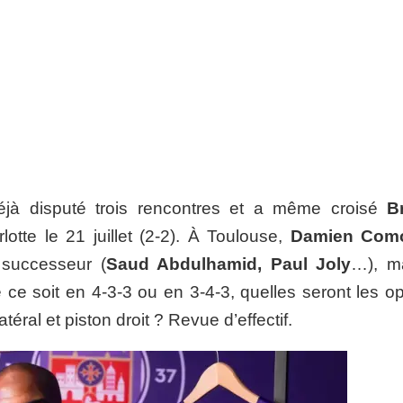
jà disputé trois rencontres et a même croisé
B
otte le 21 juillet (2-2). À Toulouse,
Damien Como
n successeur (
Saud Abdulhamid, Paul Joly
…), m
 ce soit en 4-3-3 ou en 3-4-3, quelles seront les op
téral et piston droit ? Revue d’effectif.