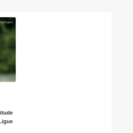
©
Lemypic
itude
Ligue