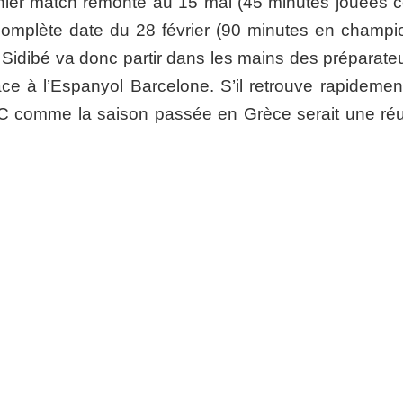
nier match remonte au 15 mai (45 minutes jouées c
 complète date du 28 février (90 minutes en champi
 Sidibé va donc partir dans les mains des préparateu
ce à l’Espanyol Barcelone. S’il retrouve rapidemen
FC comme la saison passée en Grèce serait une réu