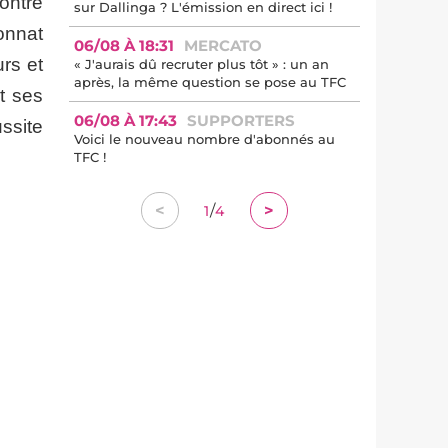
ontre
sur Dallinga ? L'émission en direct ici !
onnat
06/08 À 18:31
MERCATO
rs et
« J'aurais dû recruter plus tôt » : un an
après, la même question se pose au TFC
t ses
06/08 À 17:43
SUPPORTERS
ssite
Voici le nouveau nombre d'abonnés au
TFC !
/
<
>
1
4