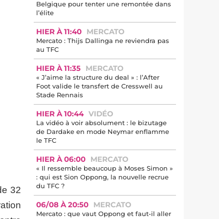
Belgique pour tenter une remontée dans
l’élite
HIER À 11:40
MERCATO
Mercato : Thijs Dallinga ne reviendra pas
au TFC
HIER À 11:35
MERCATO
« J’aime la structure du deal » : l’After
Foot valide le transfert de Cresswell au
Stade Rennais
HIER À 10:44
VIDÉO
La vidéo à voir absolument : le bizutage
de Dardake en mode Neymar enflamme
le TFC
HIER À 06:00
MERCATO
« Il ressemble beaucoup à Moses Simon »
: qui est Sion Oppong, la nouvelle recrue
du TFC ?
 de 32
06/08 À 20:50
MERCATO
ation
Mercato : que vaut Oppong et faut-il aller