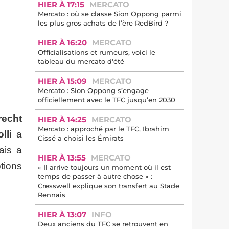
HIER À 17:15
MERCATO
Mercato : où se classe Sion Oppong parmi
les plus gros achats de l’ère RedBird ?
HIER À 16:20
MERCATO
Officialisations et rumeurs, voici le
tableau du mercato d'été
HIER À 15:09
MERCATO
Mercato : Sion Oppong s’engage
officiellement avec le TFC jusqu’en 2030
recht
HIER À 14:25
MERCATO
Mercato : approché par le TFC, Ibrahim
lli
a
Cissé a choisi les Émirats
ais a
HIER À 13:55
MERCATO
tions
« Il arrive toujours un moment où il est
temps de passer à autre chose » :
Cresswell explique son transfert au Stade
Rennais
HIER À 13:07
INFO
Deux anciens du TFC se retrouvent en