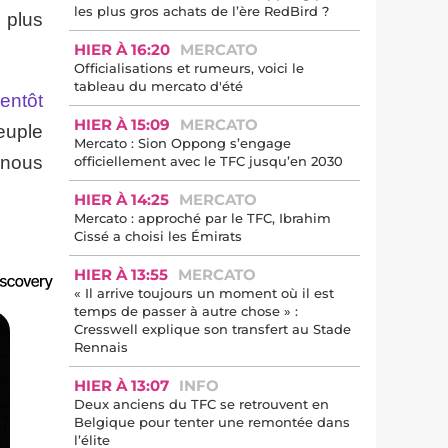
les plus gros achats de l’ère RedBird ?
 plus
HIER À 16:20
MERCATO
Officialisations et rumeurs, voici le
tableau du mercato d'été
entôt
HIER À 15:09
MERCATO
euple
Mercato : Sion Oppong s’engage
 nous
officiellement avec le TFC jusqu’en 2030
HIER À 14:25
MERCATO
Mercato : approché par le TFC, Ibrahim
Cissé a choisi les Émirats
HIER À 13:55
MERCATO
« Il arrive toujours un moment où il est
temps de passer à autre chose » :
Cresswell explique son transfert au Stade
Rennais
HIER À 13:07
INFO
Deux anciens du TFC se retrouvent en
Belgique pour tenter une remontée dans
l’élite