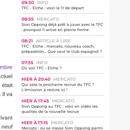
09:30
INFO
TFC - Elche : voici le 11 de départ
08:55
MERCATO
Sion Oppong déjà prêt à jouer avec le TFC
: pourquoi il arrive en pleine forme
08:21
ARTICLE À LIRE
TFC - Elche : mercato, nouveau coach,
préparation… Que vaut le club espagnol ?
07:55
INFO
nombre
Où voir TFC - Elche ?
actuel
HIER À 20:40
MERCATO
 était
Qui sera la prochaine recrue du TFC ?
L'émission à revivre ici !
 Il va
HIER À 17:45
MERCATO
Sion Oppong au TFC : voici en vidéo les
qualités de la nouvelle recrue
rivant
HIER À 17:15
MERCATO
é neuf
Mercato : où se classe Sion Oppong parmi