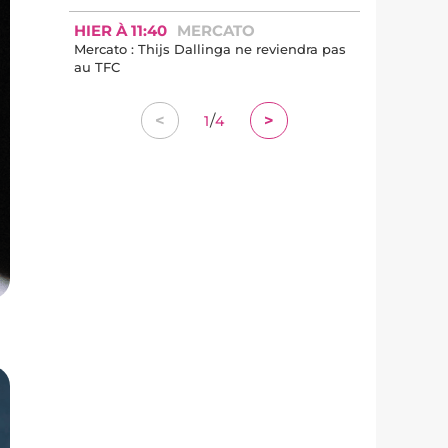
HIER À 11:40
MERCATO
Mercato : Thijs Dallinga ne reviendra pas
au TFC
/
<
>
1
4