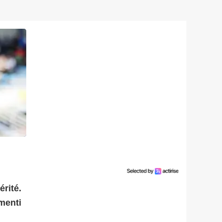
rité.
émenti