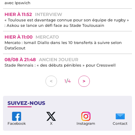
avec Ipswich
HIER À 11:52
INTERVIEW
« Toulouse est davantage connue pour son équipe de rugby »
: Askou se lance un défi face au Stade Toulousain
HIER À 11:00
MERCATO
Mercato : Ismaïl Diallo dans les 10 transferts à suivre selon
DataScout
08/08 À 21:48
ANCIEN JOUEUR
Stade Rennais : « des débuts pénibles » pour Cresswell
/
<
>
1
4
SUIVEZ-NOUS
Facebook
X
Instagram
Contact