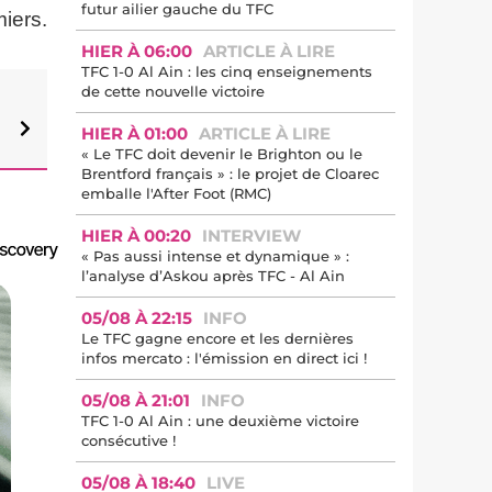
futur ailier gauche du TFC
iers.
HIER À 06:00
ARTICLE À LIRE
TFC 1-0 Al Ain : les cinq enseignements
de cette nouvelle victoire
HIER À 01:00
ARTICLE À LIRE
« Le TFC doit devenir le Brighton ou le
Brentford français » : le projet de Cloarec
emballe l'After Foot (RMC)
HIER À 00:20
INTERVIEW
« Pas aussi intense et dynamique » :
l’analyse d’Askou après TFC - Al Ain
05/08 À 22:15
INFO
Le TFC gagne encore et les dernières
infos mercato : l'émission en direct ici !
05/08 À 21:01
INFO
TFC 1-0 Al Ain : une deuxième victoire
consécutive !
05/08 À 18:40
LIVE