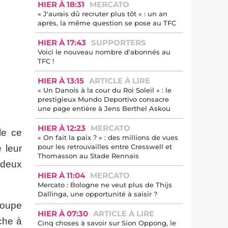
HIER À 18:31
MERCATO
« J'aurais dû recruter plus tôt » : un an
après, la même question se pose au TFC
HIER À 17:43
SUPPORTERS
Voici le nouveau nombre d'abonnés au
TFC !
HIER À 13:15
ARTICLE À LIRE
« Un Danois à la cour du Roi Soleil » : le
prestigieux Mundo Deportivo consacre
une page entière à Jens Berthel Askou
HIER À 12:23
MERCATO
le ce
« On fait la paix ? » : des millions de vues
pour les retrouvailles entre Cresswell et
 leur
Thomasson au Stade Rennais
 deux
HIER À 11:04
MERCATO
Mercato : Bologne ne veut plus de Thijs
Dallinga, une opportunité à saisir ?
Coupe
HIER À 07:30
ARTICLE À LIRE
che à
Cinq choses à savoir sur Sion Oppong, le