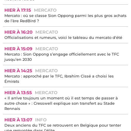
HIER À 17:15
MERCATO
Mercato : où se classe Sion Oppong parmi les plus gros achats
de l’ère RedBird ?
HIER À 16:20
MERCATO
Officialisations et rumeurs, voici le tableau du mercato d'été
HIER À 15:09
MERCATO
Mercato : Sion Oppong s’engage officiellement avec le TFC
jusqu’en 2030
HIER À 14:25
MERCATO
Mercato : approché par le TFC, Ibrahim Cissé a choisi les
Émirats
HIER À 13:55
MERCATO
« Il arrive toujours un moment où il est temps de passer à
autre chose » : Cresswell explique son transfert au Stade
Rennais
HIER À 13:07
INFO
Deux anciens du TFC se retrouvent en Belgique pour tenter
une remontée dans l’élite