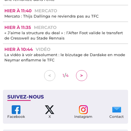
HIER À 11:40
MERCATO
Mercato : Thijs Dallinga ne reviendra pas au TFC
HIER À 11:35
MERCATO
« J’aime la structure du deal » : l’After Foot valide le transfert
de Cresswell au Stade Rennais
HIER À 10:44
VIDÉO
La vidéo à voir absolument : le bizutage de Dardake en mode
Neymar enflamme le TFC
/
<
>
1
4
SUIVEZ-NOUS
Facebook
X
Instagram
Contact