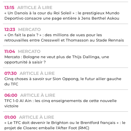
13:15
ARTICLE À LIRE
« Un Danois à la cour du Roi Soleil » : le prestigieux Mundo
Deportivo consacre une page entière à Jens Berthel Askou
12:23
MERCATO
« On fait la paix ? » : des millions de vues pour les
retrouvailles entre Cresswell et Thomasson au Stade Rennais
11:04
MERCATO
Mercato : Bologne ne veut plus de Thijs Dallinga, une
opportunité à saisir ?
07:30
ARTICLE À LIRE
Cinq choses à savoir sur Sion Oppong, le futur ailier gauche
du TFC
06:00
ARTICLE À LIRE
TFC 1-0 Al Ain : les cinq enseignements de cette nouvelle
victoire
01:00
ARTICLE À LIRE
« Le TFC doit devenir le Brighton ou le Brentford français » : le
projet de Cloarec emballe l'After Foot (RMC)