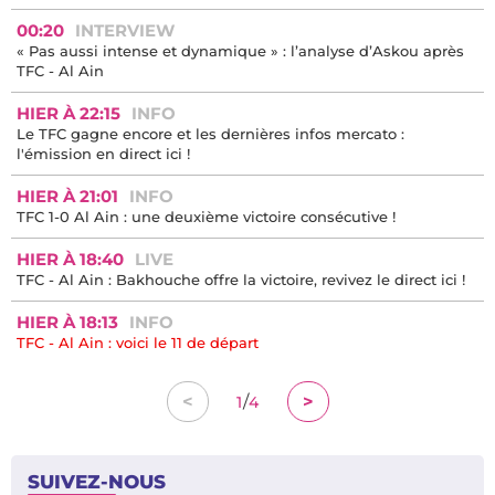
00:20
INTERVIEW
« Pas aussi intense et dynamique » : l’analyse d’Askou après
TFC - Al Ain
HIER À 22:15
INFO
Le TFC gagne encore et les dernières infos mercato :
l'émission en direct ici !
HIER À 21:01
INFO
TFC 1-0 Al Ain : une deuxième victoire consécutive !
HIER À 18:40
LIVE
TFC - Al Ain : Bakhouche offre la victoire, revivez le direct ici !
HIER À 18:13
INFO
TFC - Al Ain : voici le 11 de départ
/
<
>
1
4
SUIVEZ-NOUS