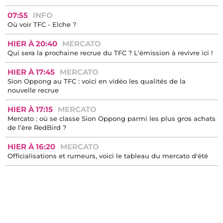
07:55
INFO
Où voir TFC - Elche ?
HIER À 20:40
MERCATO
Qui sera la prochaine recrue du TFC ? L'émission à revivre ici !
HIER À 17:45
MERCATO
Sion Oppong au TFC : voici en vidéo les qualités de la
nouvelle recrue
HIER À 17:15
MERCATO
Mercato : où se classe Sion Oppong parmi les plus gros achats
de l’ère RedBird ?
HIER À 16:20
MERCATO
Officialisations et rumeurs, voici le tableau du mercato d'été
HIER À 15:09
MERCATO
Mercato : Sion Oppong s’engage officiellement avec le TFC
jusqu’en 2030
HIER À 14:25
MERCATO
Mercato : approché par le TFC, Ibrahim Cissé a choisi les