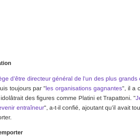
ation
ilège d’être directeur général de l’un des plus grands
uis toujours par "
les organisations gagnantes
", il a 
l idolâtrait des figures comme Platini et Trapattoni. "
J
evenir entraîneur
", a-t-il confié, ajoutant qu’il avait to
rter.
 emporter