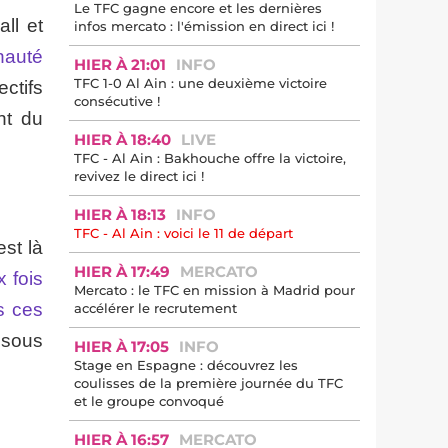
Le TFC gagne encore et les dernières
ll et
infos mercato : l'émission en direct ici !
nauté
HIER À 21:01
INFO
TFC 1-0 Al Ain : une deuxième victoire
ectifs
consécutive !
nt du
HIER À 18:40
LIVE
TFC - Al Ain : Bakhouche offre la victoire,
revivez le direct ici !
HIER À 18:13
INFO
TFC - Al Ain : voici le 11 de départ
est là
HIER À 17:49
MERCATO
x fois
Mercato : le TFC en mission à Madrid pour
ès ces
accélérer le recrutement
 sous
HIER À 17:05
INFO
Stage en Espagne : découvrez les
coulisses de la première journée du TFC
et le groupe convoqué
HIER À 16:57
MERCATO