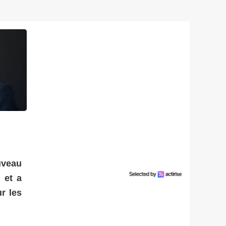
uveau
 et a
r les