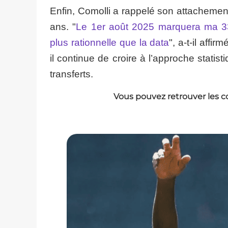
Enfin, Comolli a rappelé son attachemen
ans. "
Le 1er août 2025 marquera ma 33e
plus rationnelle que la data
", a-t-il affi
il continue de croire à l’approche statis
transferts.
Vous pouvez retrouver les c