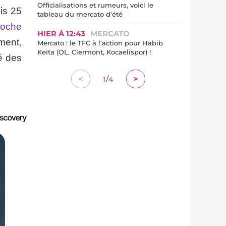
Officialisations et rumeurs, voici le
is 25
tableau du mercato d'été
roche
HIER À 12:43
MERCATO
ement,
Mercato : le TFC à l'action pour Habib
Keïta (OL, Clermont, Kocaelispor) !
hé des
/
<
>
1
4