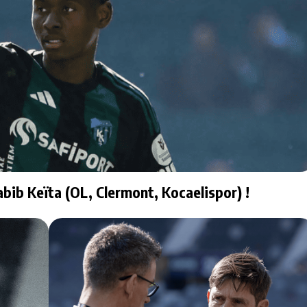
abib Keïta (OL, Clermont, Kocaelispor) !