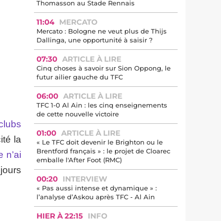
Thomasson au Stade Rennais
11:04
MERCATO
Mercato : Bologne ne veut plus de Thijs
Dallinga, une opportunité à saisir ?
07:30
ARTICLE À LIRE
Cinq choses à savoir sur Sion Oppong, le
futur ailier gauche du TFC
06:00
ARTICLE À LIRE
TFC 1-0 Al Ain : les cinq enseignements
de cette nouvelle victoire
 clubs
01:00
ARTICLE À LIRE
cité la
« Le TFC doit devenir le Brighton ou le
Brentford français » : le projet de Cloarec
e n’ai
emballe l'After Foot (RMC)
ujours
00:20
INTERVIEW
« Pas aussi intense et dynamique » :
l’analyse d’Askou après TFC - Al Ain
HIER À 22:15
INFO