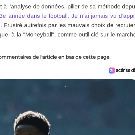
t à l’analyse de données, pilier de sa méthode depu
 année dans le football. Je n’ai jamais vu d’app
rmé. Frustré autrefois par les mauvais choix de recrut
tique, à la "Moneyball", comme outil clé sur le marc
ommentaires de l'article en bas de cette page.