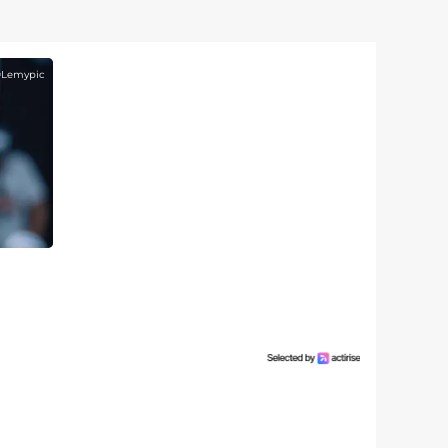
©
Lemypic