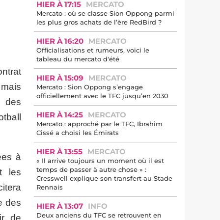
HIER À 17:15
MERCATO
Mercato : où se classe Sion Oppong parmi
les plus gros achats de l’ère RedBird ?
HIER À 16:20
MERCATO
Officialisations et rumeurs, voici le
tableau du mercato d'été
ntrat
HIER À 15:09
MERCATO
 mais
Mercato : Sion Oppong s’engage
officiellement avec le TFC jusqu’en 2030
o des
HIER À 14:25
MERCATO
otball
Mercato : approché par le TFC, Ibrahim
Cissé a choisi les Émirats
HIER À 13:55
MERCATO
ées à
« Il arrive toujours un moment où il est
temps de passer à autre chose » :
t les
Cresswell explique son transfert au Stade
citera
Rennais
me des
HIER À 13:07
INFO
Deux anciens du TFC se retrouvent en
ir de