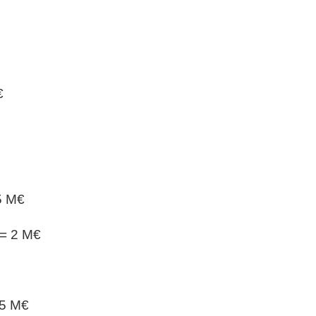
€
5 M€
 = 2 M€
,5 M€