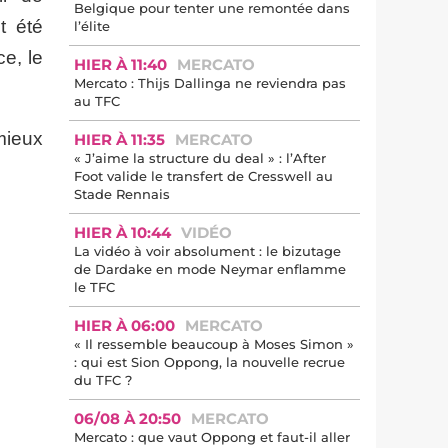
Belgique pour tenter une remontée dans
t été
l’élite
e, le
HIER À 11:40
MERCATO
Mercato : Thijs Dallinga ne reviendra pas
au TFC
mieux
HIER À 11:35
MERCATO
« J’aime la structure du deal » : l’After
Foot valide le transfert de Cresswell au
Stade Rennais
HIER À 10:44
VIDÉO
La vidéo à voir absolument : le bizutage
de Dardake en mode Neymar enflamme
le TFC
HIER À 06:00
MERCATO
« Il ressemble beaucoup à Moses Simon »
: qui est Sion Oppong, la nouvelle recrue
du TFC ?
06/08 À 20:50
MERCATO
Mercato : que vaut Oppong et faut-il aller