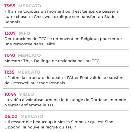
13:55
MERCATO
« Il arrive toujours un moment où il est temps de passer à
autre chose » : Cresswell explique son transfert au Stade
Rennais
13:07
INFO
Deux anciens du TFC se retrouvent en Belgique pour tenter
une remontée dans l’élite
11:40
MERCATO
Mercato : Thijs Dallinga ne reviendra pas au TFC
11:35
MERCATO
« J’aime la structure du deal » : l’After Foot valide le transfert
de Cresswell au Stade Rennais
10:44
VIDÉO
La vidéo à voir absolument : le bizutage de Dardake en mode
Neymar enflamme le TFC
06:00
MERCATO
« Il ressemble beaucoup à Moses Simon » : qui est Sion
Oppong, la nouvelle recrue du TFC ?