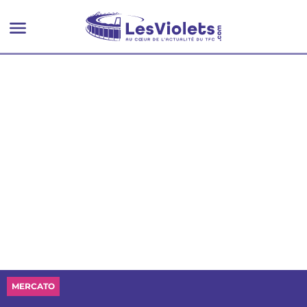
Jens Berthel Askou
MERCATO