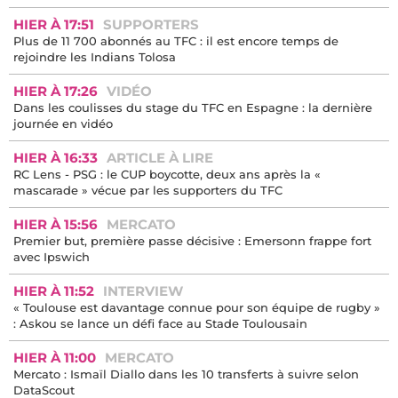
HIER À 17:51
SUPPORTERS
Plus de 11 700 abonnés au TFC : il est encore temps de
rejoindre les Indians Tolosa
HIER À 17:26
VIDÉO
Dans les coulisses du stage du TFC en Espagne : la dernière
journée en vidéo
HIER À 16:33
ARTICLE À LIRE
RC Lens - PSG : le CUP boycotte, deux ans après la «
mascarade » vécue par les supporters du TFC
HIER À 15:56
MERCATO
Premier but, première passe décisive : Emersonn frappe fort
avec Ipswich
HIER À 11:52
INTERVIEW
« Toulouse est davantage connue pour son équipe de rugby »
: Askou se lance un défi face au Stade Toulousain
HIER À 11:00
MERCATO
Mercato : Ismaïl Diallo dans les 10 transferts à suivre selon
DataScout