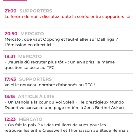
21:00
SUPPORTERS
Le forum de nuit : discutez toute la soirée entre supporters ici
!
20:50
MERCATO
Mercato : que vaut Oppong et faut-il aller sur Dallinga ?
L'émission en direct ici !
18:31
MERCATO
« J'aurais dû recruter plus tôt » : un an après, la même
question se pose au TFC
17:43
SUPPORTERS
Voici le nouveau nombre d'abonnés au TFC !
13:15
ARTICLE À LIRE
« Un Danois à la cour du Roi Soleil » : le prestigieux Mundo
Deportivo consacre une page entière à Jens Berthel Askou
12:23
MERCATO
« On fait la paix ? » : des millions de vues pour les
retrouvailles entre Cresswell et Thomasson au Stade Rennais