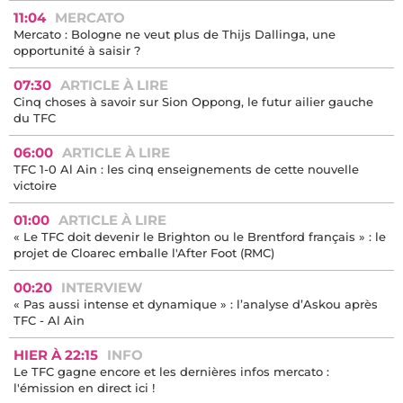
11:04
MERCATO
Mercato : Bologne ne veut plus de Thijs Dallinga, une
opportunité à saisir ?
07:30
ARTICLE À LIRE
Cinq choses à savoir sur Sion Oppong, le futur ailier gauche
du TFC
06:00
ARTICLE À LIRE
TFC 1-0 Al Ain : les cinq enseignements de cette nouvelle
victoire
01:00
ARTICLE À LIRE
« Le TFC doit devenir le Brighton ou le Brentford français » : le
projet de Cloarec emballe l'After Foot (RMC)
00:20
INTERVIEW
« Pas aussi intense et dynamique » : l’analyse d’Askou après
TFC - Al Ain
HIER À 22:15
INFO
Le TFC gagne encore et les dernières infos mercato :
l'émission en direct ici !