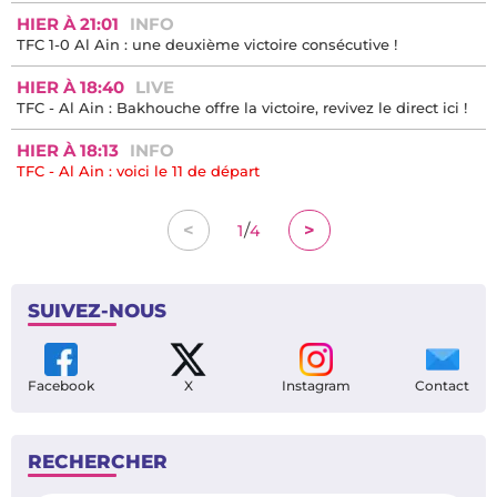
HIER À 21:01
INFO
TFC 1-0 Al Ain : une deuxième victoire consécutive !
HIER À 18:40
LIVE
TFC - Al Ain : Bakhouche offre la victoire, revivez le direct ici !
HIER À 18:13
INFO
TFC - Al Ain : voici le 11 de départ
/
<
>
1
4
SUIVEZ-NOUS
Facebook
X
Instagram
Contact
RECHERCHER