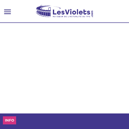
?
INFO